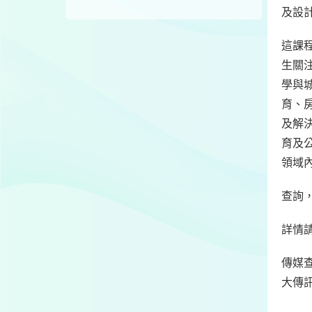
及設
這課
生關
學與
育、
及解
育及
領域
查詢，
詳情
傳媒查
大傳訊