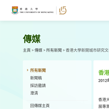
跳
至
主
要
內
容
傳媒
主頁
>
傳媒
>
所有新聞
>
香港大學新開城市研究文
所有新聞
香
新聞稿
2012
採訪邀請
澄清
香港
回傳媒主頁
展專