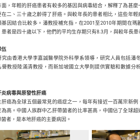
方面，年輕的肝癌患者有較多的基因與病毒結合，解釋了為甚麼
便在二、三十歲之齡得了肝癌。與較年長的患者相比，這些年輕
基因結合比較多。潘教授補充指，在2001至2010年期間在瑪
3%) 患者是四十歲以下，他們的平均生存期只有8.3月，與較年長患
隊伍
研究由香港大學李嘉誠醫學院外科學系領導，研究人員包括潘
名譽教授陸滿清教授，而新加坡國立大學則提供實驗和數據分
肝炎病毒與原發性肝癌
性肝癌為全球五個最常見的癌症之一，每年有接近一百萬宗新例
症為高。中國人族群中乙肝帶菌者的比率甚高，中國佔了全球超
帶菌者，是本地肝癌的主要病因。