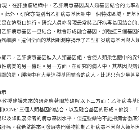
發現，在肝腫瘤組織中，乙肝病毒基因與人類基因結合的比率為
.7%。此外，研究亦識別出乙肝病毒基因組中一個特殊區域，是
就是在這裂口進行。研究人員亦發現最常與乙肝病毒基因結合的人類基
與乙肝病毒基因一旦結合，就會形成融合基因，加強這三個基因
為癌細胞。這個全面的基因組測序揭示了乙型肝炎病毒基因與人
亦顯示，乙肝病毒基因進入人類基因組，會使人類染色體中的異
惡性病變的另一機理。另一方面，在研究的病人中，其基因與病
明顯的是，腫瘤中有大量這種基因結合的病人，比起只有少量甚
啟示
平教授建議未來的研究應著眼於破解以下三方面：乙肝病毒基因
L4和CCNE1三個人類基因的結合，以及融合基因的形成。他說
製以及降低感染者的病毒基因水平，但這些藥物不能把病毒徹底
防肝癌。我希望將來可發展專門藥物抑制乙肝病毒基因與人類基