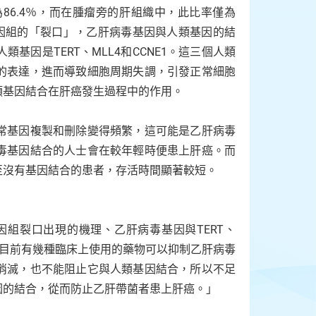
86.4％，而在腫瘤旁的肝組織中，此比率僅為
基因組的「裂口」，乙肝病毒基因與人類基因的結
因是TERT、MLL4和CCNE1。這三個人類
的表達，進而導致細胞周期失調，引發正常細胞
類基因結合在肝癌發生過程中的作用。
常基因複製和刪除變得頻繁，這可能是乙肝病毒
毒基因結合的人士會在較年輕時便患上肝癌。而
至沒有基因結合的患者，存活時間顯著較短。
組裂口出現的機理、乙肝病毒基因與TERT、
：「目前有幾種臨床上使用的藥物可以抑制乙肝病毒
消滅，也不能阻止它與人類基因結合，所以不足
因的結合，從而防止乙肝帶菌者患上肝癌。」