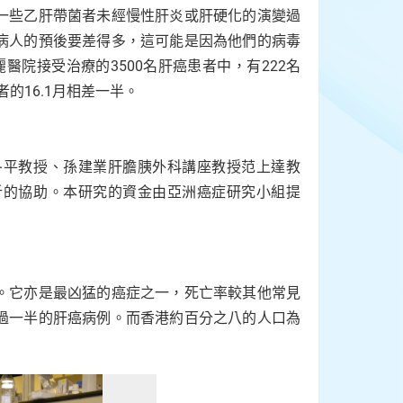
一些乙肝帶菌者未經慢性肝炎或肝硬化的演變過
病人的預後要差得多，這可能是因為他們的病毒
麗醫院接受治療的3500名肝癌患者中，有222名
者的16.1月相差一半。
冬平教授、孫建業肝膽胰外科講座教授范上達教
析的協助。本研究的資金由亞洲癌症研究小組提
。它亦是最凶猛的癌症之一，死亡率較其他常見
過一半的肝癌病例。而香港約百分之八的人口為