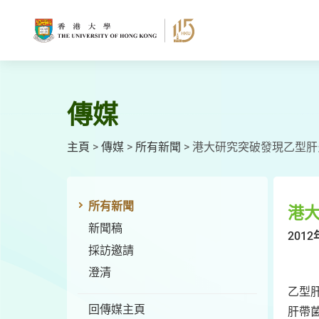
跳
至
主
要
內
容
傳媒
主頁
>
傳媒
>
所有新聞
>
港大研究突破發現乙型肝
所有新聞
港
新聞稿
2012
採訪邀請
澄清
乙型
回傳媒主頁
肝帶