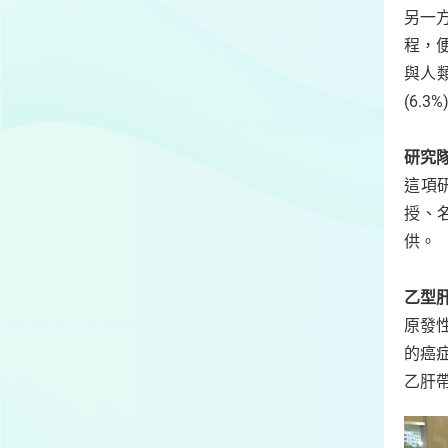
另一
程，
與人類
(6.
研究
這項
授、
供。
乙型
原發
的癌
乙肝