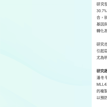
研究
30
合，
基因
轉化
研究
引起
尤為
研究
潘冬
ML
的複
以預