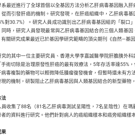
學系最近進行了全球首個以全基因方法分析乙肝病毒基因融入肝
、從而引發肝癌的機制。研究發現，在肝癌組織中，乙肝病毒基
.4%對30.7%）。研究人員成功識別出乙肝病毒基因組的「裂
。同時，研究人員發現最常與乙肝病毒基因結合的三個人類基因
。有關研究成果最近已於基因學研究範疇的頂尖期刊《自然—基
研究的其中一位主要研究員、香港大學李嘉誠醫學院肝膽胰外科
「手術切除是治理原發性肝癌的最有效療法，5年存活率達55%
肝病毒複製的藥物可以輕微降低腫瘤復發機會，但暫時還未有方
發現的機制，研製阻止乙肝病毒基因與人類基因結合的新型藥物
方法
人員收集了88名（81名乙肝病毒測試呈陽性，7名呈陰性）在
患者的資料進行研究。他們針對病人的癌組織樣本和癌旁組織樣
成果