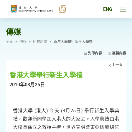
跳
至
Tog
ENG
主
men
要
pan
內
容
傳媒
主頁
>
傳媒
>
所有新聞
>
香港大學舉行新生入學禮
列印內容
複製內容
上一頁
香港大學舉行新生入學禮
2010年08月25日
香港大學 (港大) 今天 (8月25日) 舉行新生入學典
禮，歡迎新同學加入港大的大家庭。入學典禮由港
大校長徐立之教授主禮，世界宣明會東亞區域總監