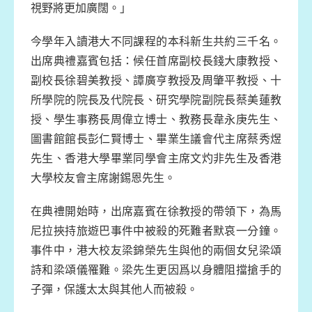
視野將更加廣闊。」
今學年入讀港大不同課程的本科新生共約三千名。
出席典禮嘉賓包括：候任首席副校長錢大康教授、
副校長徐碧美教授、譚廣亨教授及周肇平教授、十
所學院的院長及代院長、研究學院副院長蔡美蓮教
授、學生事務長周偉立博士、教務長韋永庚先生、
圖書館館長彭仁賢博士、畢業生議會代主席蔡秀煜
先生、香港大學畢業同學會主席文灼非先生及香港
大學校友會主席謝錫恩先生。
在典禮開始時，出席嘉賓在徐教授的帶領下，為馬
尼拉挾持旅遊巴事件中被殺的死難者默哀一分鐘。
事件中，港大校友梁錦榮先生與他的兩個女兒梁頌
詩和梁頌儀罹難。梁先生更因爲以身體阻擋搶手的
子彈，保護太太與其他人而被殺。