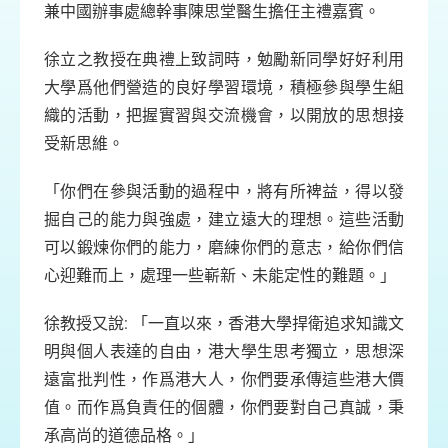
兼中國辦事處總幹事陳思堂醫生擔任主禮嘉賓。
徐立之教授在典禮上致詞時，勉勵新同學好好利用
大學爲他們營造的良好學習環境，積極參與學生組
織的活動，把握實習與交流機會，以開放的思想接
受新思維。
「你們在參與活動的過程中，將有所裨益，得以發
掘自己的能力與強處，建立遠大的理想。這些活動
可以鍛煉你們的能力，磨練你們的意志，給你們信
心迎難而上，處理一些嶄新、未能定性的難題。」
徐教授又說: 「一直以來，香港大學捍衛追求知識文
明與個人表達的自由，港大學生思考獨立，思想深
遠富批判性，作爲港大人，你們要承傳這些港大價
值。而作爲負責任的個體，你們要對自己真誠，秉
承高尚的道德品格。」