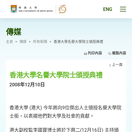
跳
至
Tog
ENG
主
men
要
pan
內
容
傳媒
主頁
>
傳媒
>
所有新聞
>
香港大學名譽大學院士頒授典禮
列印內容
複製內容
上一頁
香港大學名譽大學院士頒授典禮
2008年12月10日
香港大學 (港大) 今年將向9位傑出人士頒授名譽大學院
士銜，以表揚他們對大學及社會的貢獻。
港大副校監李國寶博士將於下周二(12月16日) 主持頒