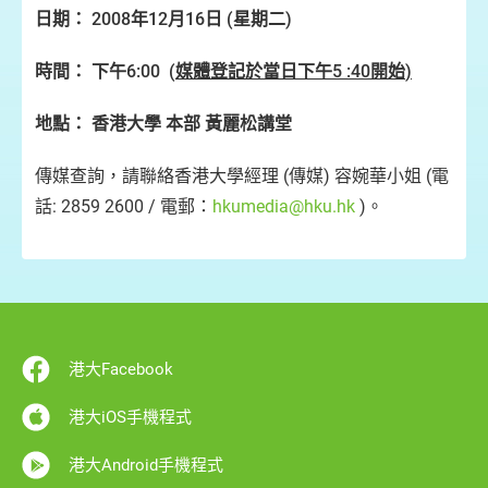
日期：
2008
年
12
月
16
日
(
星期二
)
時間：
下午
6:00 (
媒體登記於當日下午
5 :40
開始
)
地點：
香港大學
本部
黃麗松講堂
傳媒查詢，請聯絡香港大學經理 (傳媒) 容婉華小姐 (電
話: 2859 2600 / 電郵：
hkumedia@hku.hk
)。
港大Facebook
港大iOS手機程式
港大Android手機程式