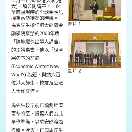
二月一日)於香港大學(港
大)一項公開講座上，企
業應視現時的全球金融危
機為蓄勢待發的時機。
圖片 1
馬雲先生擔任港大經濟金
融學院舉辦的2008年度
「陳坤耀傑出學人講座」
的主講嘉賓，他以「經濟
寒冬下的前路」
(Economic Winter: Now
圖片 2
What?) 為題，與逾六百
位港大師生、校友及公眾
人士作交流。
馬先生較早前已預測經濟
寒冬將至，提醒人們為此
早作準備，以求安然渡過
考驗。今天，正如馬先生