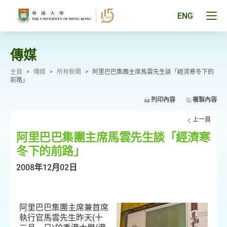
跳
至
Tog
ENG
主
men
要
pan
內
容
傳媒
主頁
>
傳媒
>
所有新聞
>
阿里巴巴集團主席馬雲先生談「經濟寒冬下的
前路」
列印內容
複製內容
上一頁
阿里巴巴集團主席馬雲先生談「經濟寒
冬下的前路」
2008年12月02日
阿里巴巴集團主席兼首席
執行官馬雲先生昨天(十