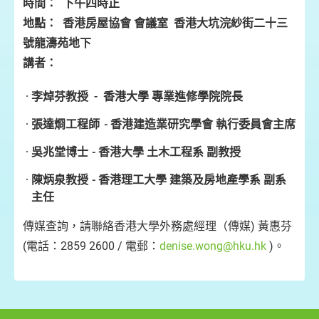
時間：
下午四時正
地點：
香港房屋協會
會議室
香港大坑浣紗街二十三
號龍濤苑地下
講者：
李焯芬教授
- 香港大學
專業進修學院院長
張達烱工程師
-
香港建造業研究學會
執行委員會主席
吳兆堂博士
-
香港大學
土木工程系
副教授
陳炳泉教授
-
香港理工大學
建築及房地產學系
副系
主任
傳媒查詢，請聯絡香港大學外務處經理（傳媒) 黃惠芬
(電話：2859 2600 / 電郵：
denise.wong@hku.hk
)。