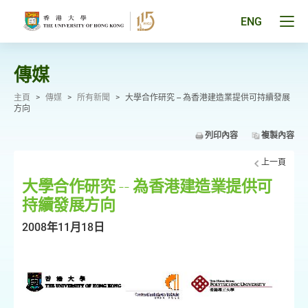
跳
至
Tog
ENG
主
men
要
pan
內
容
傳媒
主頁
>
傳媒
>
所有新聞
>
大學合作研究 -- 為香港建造業提供可持續發展
方向
列印內容
複製內容
上一頁
大學合作研究 -- 為香港建造業提供可
持續發展方向
2008年11月18日