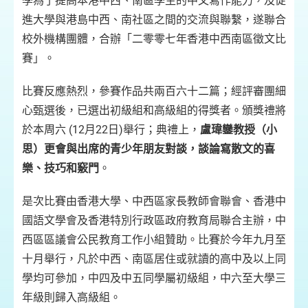
學為了提高本港中西、南區學生的中文寫作能力，及促
進大學與港島中西、南社區之間的交流與聯繫，遂聯合
校外機構團體，合辦「二零零七年香港中西南區徵文比
賽」。
比賽反應熱烈，參賽作品共兩百六十二篇；經評審團細
心甄選後，已選出初級組和高級組的得獎者。頒獎禮將
於本周六 (12月22日)舉行；典禮上，
盧瑋鑾教授（小
思）更會與出席的青少年朋友對談，談論寫散文的喜
樂、技巧和竅門
。
是次比賽由香港大學、中西區家長教師會聯會、香港中
國語文學會及香港特別行政區政府教育局聯合主辦，中
西區區議會公民教育工作小組贊助。比賽於今年九月至
十月舉行，凡於中西、南區居住或就讀的高中及以上同
學均可參加，中四及中五同學屬初級組，中六至大學三
年級則歸入高級組。