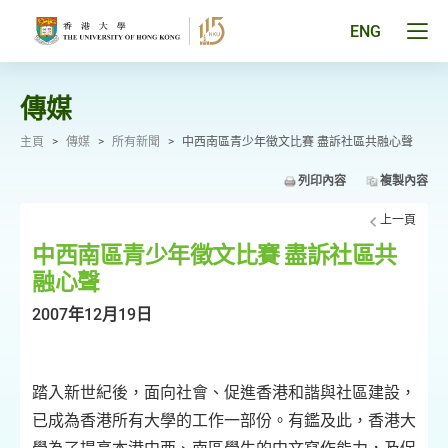
跳
至
Tog
ENG
主
men
要
pan
內
容
傳媒
主頁
>
傳媒
>
所有新聞
>
中西南區青少年徵文比賽 盡訴社區共融心聲
列印內容
複製內容
上一頁
中西南區青少年徵文比賽 盡訴社區共
融心聲
2007年12月19日
踏入新世紀後，面向社會、促進香港和諧與社區建設，
已成為香港所有大學的工作一部份。有鑑及此，香港大