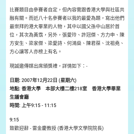
比賽題目由參賽者自定，但內容需跟香港大學與社區共
融有關。而近八十名參賽者以我的最愛為題，寫出他們
最崇拜的港大畢業的人物，其中以國父孫中山居於首
位，其次為黃霑，另外，張愛玲、許冠傑、方力申、陳
方安生、梁家傑、梁愛詩、何鴻燊、陳君葆、沈祖堯、
方心讓等人亦榜上有名。
現誠邀傳媒出席頒獎禮，詳情如下：-
日期: 2007年12月22日 (星期六)
地點: 香港大學 本部大樓二樓218室 香港大學畢業
生議會廳
時間: 上午9:15 - 11:15
9:15
致歡迎辭 - 雷金慶教授 (香港大學文學院院長)