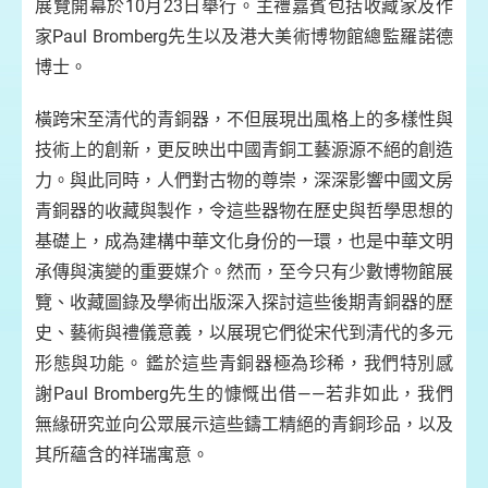
展覽開幕於10月23日舉行。主禮嘉賓包括收藏家及作
家Paul Bromberg先生以及港大美術博物館總監羅諾德
博士。
橫跨宋至清代的青銅器，不但展現出風格上的多樣性與
技術上的創新，更反映出中國青銅工藝源源不絕的創造
力。與此同時，人們對古物的尊崇，深深影響中國文房
青銅器的收藏與製作，令這些器物在歷史與哲學思想的
基礎上，成為建構中華文化身份的一環，也是中華文明
承傳與演變的重要媒介。然而，至今只有少數博物館展
覽、收藏圖錄及學術出版深入探討這些後期青銅器的歷
史、藝術與禮儀意義，以展現它們從宋代到清代的多元
形態與功能。 鑑於這些青銅器極為珍稀，我們特別感
謝Paul Bromberg先生的慷慨出借——若非如此，我們
無緣研究並向公眾展示這些鑄工精絕的青銅珍品，以及
其所蘊含的祥瑞寓意。