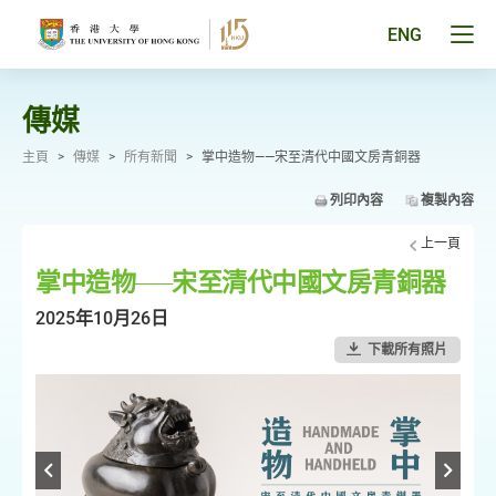
跳
至
Tog
ENG
主
men
要
pan
內
容
傳媒
主頁
>
傳媒
>
所有新聞
>
掌中造物——宋至清代中國文房青銅器
列印內容
複製內容
上一頁
掌中造物——宋至清代中國文房青銅器
2025年10月26日
下載所有照片