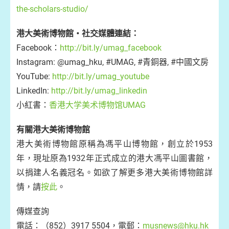
the-scholars-studio/
港大美術博物館・社交媒體連結：
Facebook：
http://bit.ly/umag_facebook
Instagram: @umag_hku, #UMAG, #青銅器, #中國文房
YouTube:
http://bit.ly/umag_youtube
LinkedIn:
http://bit.ly/umag_linkedin
小紅書：
香港大学美术博物馆UMAG
有關港大美術博物館
港大美術博物館原稱為馮平山博物館，創立於1953
年，現址原為1932年正式成立的港大馮平山圖書館，
以捐建人名義冠名。如欲了解更多港大美術博物館詳
情，請
按此
。
傳媒查詢
電話：（852）3917 5504，電郵：
musnews@hku.hk