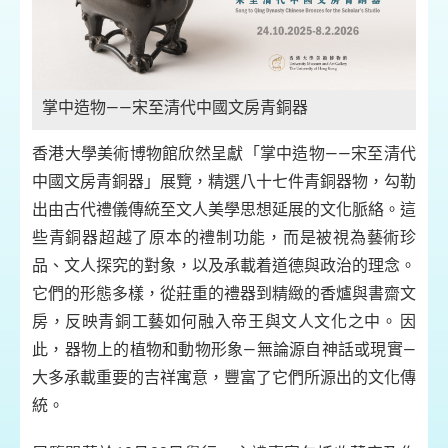
掌中造物——宋至清代中國文房青銅器
香港大學美術博物館欣然呈獻「掌中造物——宋至清代
以及
主
中國文房青銅器」展覽，精選八十七件青銅器物，勾勒
港
出由古代禮儀傳統至文人美學思想延展的文化脈絡。這
些青銅器超越了原本的禮制功能，而是被視為藝術珍
品、文人探究的對象，以及承載着道德與政治的理念。
它們的形態多樣，從莊重的禮器到精緻的香爐與書齋文
房，反映青銅工藝如何融入帝王與文人文化之中。 因
此，器物上的植物和動物形象—無論源自神話或現實—
大多承載重要的吉祥寓意，豐富了它們所源出的文化傳
統。