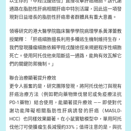
以生存的「甲羥戊酸途徑」直接攻擊肝癌細胞。該代謝
通路在脂肪性肝病相關肝癌中特別活躍，因此這一項發
現對日益增長的脂肪性肝癌患者群體具有重大意義。
領導研究的港大醫學院臨床醫學學院病理學系黃澤蕾教
授闡釋：「肝癌細胞擅長利用多種逃生機制維持生存，
我們發現腫瘤細胞依賴甲羥戊酸途徑來規避程序性細胞
死亡。使用阿托伐他來阻斷這一通路，能夠有效瓦解它
們的關鍵防禦機制。」
聯合治療顯著提升療效
更令人振奮的是，研究團隊發現，將阿托伐他汀與現有
肝癌治療方法（例如靶向藥物樂伐替尼或免疫療法抗
PD-1藥物）結合使用，能顯著提升療效 —— 即使對代
謝功能障礙相關脂肪性肝病誘發的肝癌（MASLD-
HCC）也同樣效果顯著。在小鼠實驗模型中，單用阿托
伐他汀可使腫瘤生長減慢約33%；值得注意的是，與抗