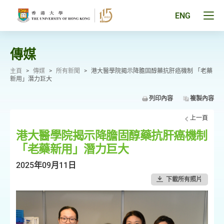
跳
至
Tog
ENG
主
men
要
pan
內
容
傳媒
主頁
>
傳媒
>
所有新聞
>
港大醫學院揭示降膽固醇藥抗肝癌機制 「老藥
新用」潛力巨大
列印內容
複製內容
上一頁
港大醫學院揭示降膽固醇藥抗肝癌機制
「老藥新用」潛力巨大
2025年09月11日
下載所有照片