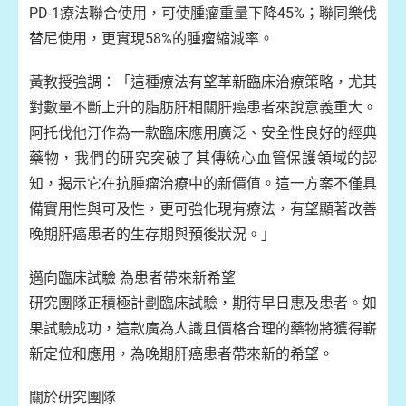
PD-1療法聯合使用，可使腫瘤重量下降45%；聯同樂伐
替尼使用，更實現58%的腫瘤縮減率。
黃教授強調：「這種療法有望革新臨床治療策略，尤其
對數量不斷上升的脂肪肝相關肝癌患者來說意義重大。
阿托伐他汀作為一款臨床應用廣泛、安全性良好的經典
藥物，我們的研究突破了其傳統心血管保護領域的認
知，揭示它在抗腫瘤治療中的新價值。這一方案不僅具
備實用性與可及性，更可強化現有療法，有望顯著改善
晚期肝癌患者的生存期與預後狀況。」
邁向臨床試驗 為患者帶來新希望
研究團隊正積極計劃臨床試驗，期待早日惠及患者。如
果試驗成功，這款廣為人識且價格合理的藥物將獲得嶄
新定位和應用，為晚期肝癌患者帶來新的希望。
關於研究團隊