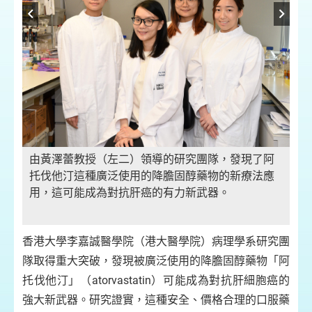
酸
港
汀
途
由黃澤蕾教授（左二）領導的研究團隊，發現了阿
機
阻
托伐他汀這種廣泛使用的降膽固醇藥物的新療法應
制
用，這可能成為對抗肝癌的有力新武器。
香港大學李嘉誠醫學院（港大醫學院）病理學系研究團
隊取得重大突破，發現被廣泛使用的降膽固醇藥物「阿
托伐他汀」（atorvastatin）可能成為對抗肝細胞癌的
強大新武器。研究證實，這種安全、價格合理的口服藥