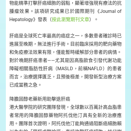
物能精準打擊肝癌細胞的弱點，顯著增強現有療法的抗
腫瘤效果。該項研究成果已於國際期刊《Journal of
Hepatology》發表（
按此瀏覽期刊文章
）。
肝癌是全球死亡率最高的癌症之一，多數患者確診時已
進展至晚期，無法進行手術。目前臨床採用的靶向藥物
和免疫療法效果有限，僅能暫時緩解部分患者的病情。
對於晚期肝癌患者——尤其是因高脂飲食引發代謝功能
障礙相關脂肪性肝病（MASLD，前稱NAFLD）的患者
而言，治療選擇匱乏，且預後極差，開發新型治療方案
已成當務之急。
降膽固醇老藥新用助擊退肝癌
港大醫學院的研究團隊發現，全球數以百萬計高血脂患
者常用的降膽固醇藥物阿托伐他汀具有全新的治療應
用。團隊首次證明，阿托伐他汀能夠通過阻斷癌細胞賴