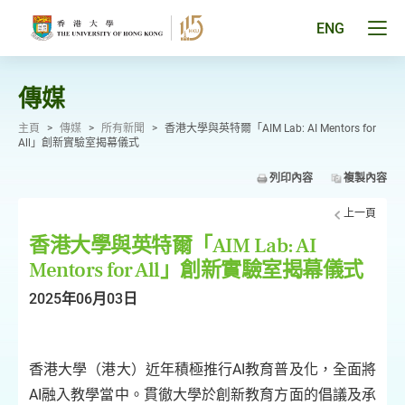
跳
至
Tog
ENG
主
men
要
pan
內
容
傳媒
主頁
>
傳媒
>
所有新聞
>
香港大學與英特爾「AIM Lab: AI Mentors for
All」創新實驗室揭幕儀式
列印內容
複製內容
上一頁
香港大學與英特爾「AIM Lab: AI
Mentors for All」創新實驗室揭幕儀式
2025年06月03日
香港大學（港大）近年積極推行AI教育普及化，全面將
AI融入教學當中。貫徹大學於創新教育方面的倡議及承