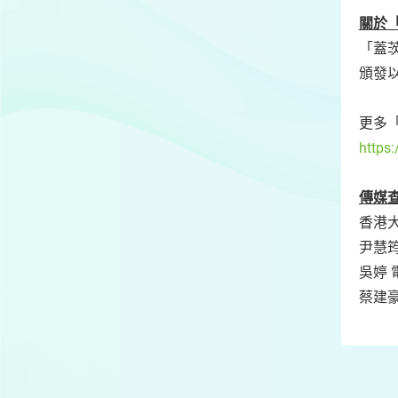
關於
「蓋茨
頒發以
更多
https
傳媒
香港
尹慧筠
吳婷 
蔡建豪