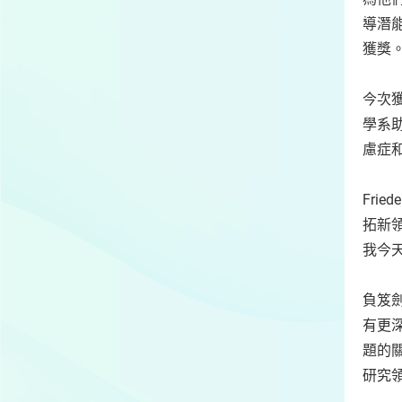
導潛
獲獎。
今次獲
學系
慮症
Fri
拓新
我今
負笈劍
有更
題的關
研究