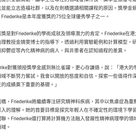
能並能立志造福社群，以及在劍橋選讀相關課程的原因。獎學金競
Friederike是本年度獲獎的75位全球優秀學子之一。
獎是對Friederike的學術成就及領導潛力的肯定。Frieder
助理教授金婧雯博士的指導下，透過利用實驗範例和計算模型，
和抑鬱症等內化精神病的病人，與非患者在認知過程的差異。
ederike對獲頒授獎學金感到無比雀躍，更心存謙遜，說：「港
領域不斷努力嘗試。我會以開放的態度和自信，探索一些值得作
天的成績奠下重要的基礎。」
橋，Friederike將繼續專注研究精神科疾病，其中以焦慮症
深入的理解。她的首要目標是探究年輕人在不確定性的環境下學
聯。Friederike還打算將計算機方法融入發展性精神病理學
領域。