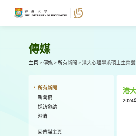
跳
至
主
要
內
容
傳媒
主頁
>
傳媒
>
所有新聞
>
港大心理學系碩士生榮獲
所有新聞
港大
新聞稿
2024
採訪邀請
澄清
回傳媒主頁