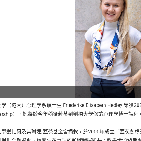
（港大）心理學系碩士生 Friederike Elisabeth Hedley 榮獲
olarship），她將於今年稍後赴英到劍橋大學修讀心理學博士課程
大學獲比爾及美琳達·蓋茨基金會捐款，於2000年成立「蓋茨劍
們提供全額資助，讓學生在專注的領域發揮所長。獎學金頒發考