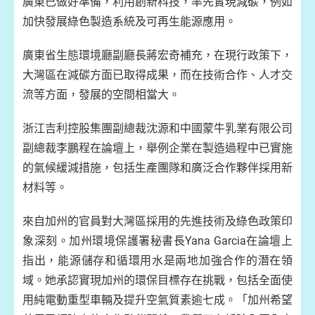
廣東已做好準備，利用創新科技，率先實現減碳，例如
加快發展綠色製造系統及可再生能源應用。
廣東省生態環境廳副廳長蔣宏奇補充，在現行政策下，
大灣區在減碳方面已取得成果，而在技術合作、人才交
流等方面，發展的空間相當大。
浙江吉利控股集團副總裁沈源和中國蒙牛乳業有限公司
副總裁李鵬程在論壇上，舉例企業在製造過程中已實施
的氣候緩減措施，包括生產團隊和廣泛合作夥伴採用新
材料等。
來自加州的官員對大灣區採用的先進技術及綠色政策印
象深刻。加州環境保護署秘書長Yana Garcia在論壇上
指出，能源儲存和循環用水是兩地加強合作的潛在領
域。她承認實現加州的環保目標存在挑戰，包括全面使
用純電動重型車輛及提升空氣質素逾七成。「加州希望