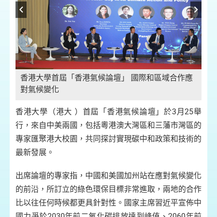
香港大學首屆「香港氣候論壇」 國際和區域合作應
香
應
對氣候變化
對
香港大學（港大 ）首屆「香港氣候論壇」於3月25舉
行，來自中美兩國，包括粵港澳大灣區和三藩市灣區的
專家匯聚港大校園，共同探討實現碳中和政策和技術的
最新發展。
出席論壇的專家指，中國和美國加州站在應對氣候變化
的前沿，所訂立的綠色環保目標非常進取，兩地的合作
比以往任何時候都更具針對性。國家主席習近平宣佈中
國力爭於2030年前二氧化碳排放達到峰值、2060年前