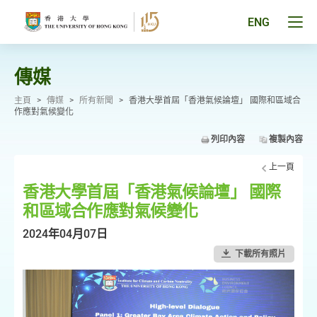
跳
至
Tog
ENG
主
men
要
pan
內
容
傳媒
主頁
>
傳媒
>
所有新聞
>
香港大學首屆「香港氣候論壇」 國際和區域合
作應對氣候變化
列印內容
複製內容
上一頁
香港大學首屆「香港氣候論壇」 國際
和區域合作應對氣候變化
2024年04月07日
下載所有照片