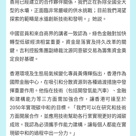
善用已經建立的合作夥伴關係，我們正在拆除全國全大
型的水壩，正面臨非常嚴峻的供水挑戰；目前我們渴望
探索的範疇是水循創新技術和發明。」她説。
中國官員和來自商界的講者一致認為，綠色金融對加快
轉型低碳經濟相當重要，資金是落實及持久改革的關
鍵。吉利控股集團副總裁沈源同意碳交易為籌集資金奠
定良好基礎。
香港環境及生態局氣候變化專員黃傳輝指出，香港作為
國際金融中心，在吸引和分散資源到各種過渡措施中發
揮重要作用。他指在技術（包括開發氫能汽車）、金融
和建構能力等三方面需加強合作，讓香港可達至於
2050年實現碳中和的目標。「我們可以在研究和技術
方面開展合作，並應用技術幫助各行業實現更好的減碳
成效。我認為必須攜手作能力建構，讓每個人都能在實
現碳中和的過程中出一分力。」