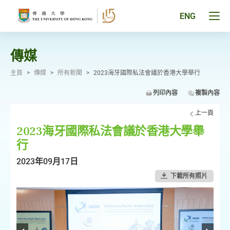
跳
至
Tog
ENG
主
men
要
pan
內
容
傳媒
主頁
>
傳媒
>
所有新聞
>
2023海牙國際私法會議於香港大學舉行
列印內容
複製內容
上一頁
2023海牙國際私法會議於香港大學舉
行
2023年09月17日
下載所有照片