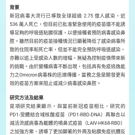
背景
新冠病毒大流行已導致全球超過 2.75 億人感染，近
536 萬人死亡，但目前已批准緊急使用的疫苗還不能誘
導足夠的呼吸道粘膜保護，以便接種者預防病毒感染鼻
腔。雖然目前的疫苗接種情況已顯著降低了感染病毒所
致的住院率和死亡率，但並不能完全預防呼吸道感染，
亦難以追上受感染人數的增幅，無疑為控制疫情帶來新
的挑戰。由於變種病毒不斷出現，包括具有免疫逃逸能
力之Omicron病毒株的迅速傳播，當務之急是開發更有
效的疫苗方案來阻止或減少病毒感染鼻腔。
研究方法及結果
是項研究結果顯示，與當前新冠疫苗相比，研究的
PD1-受體結合域核酸疫苗（PD1-RBD-DNA）再聯合以
減活流感病毒為載體的噴鼻式疫苗（LAIV-HK68-RBD）
之加強方案，誘導了更加顯著的外周及粘膜免疫抗體反