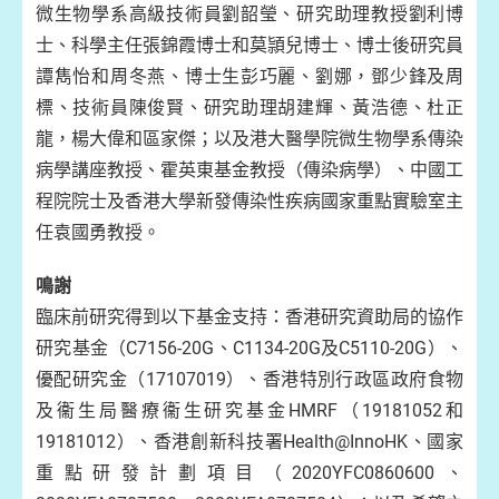
微生物學系高級技術員劉韶瑩、研究助理教授劉利博
士、科學主任張錦霞博士和莫頴兒博士、博士後研究員
譚雋怡和周冬燕、博士生彭巧麗、劉娜，鄧少鋒及周
標、技術員陳俊賢、研究助理胡建輝、黃浩德、杜正
龍，楊大偉和區家傑；以及港大醫學院微生物學系傳染
病學講座教授、霍英東基金教授（傳染病學）、中國工
程院院士及香港大學新發傳染性疾病國家重點實驗室主
任袁國勇教授。
鳴謝
臨床前研究得到以下基金支持：香港研究資助局的協作
研究基金（C7156-20G、C1134-20G及C5110-20G）、
優配研究金（17107019）、香港特別行政區政府食物
及衞生局醫療衞生研究基金HMRF（19181052和
19181012）、香港創新科技署Health@InnoHK、國家
重點研發計劃項目（2020YFC0860600、