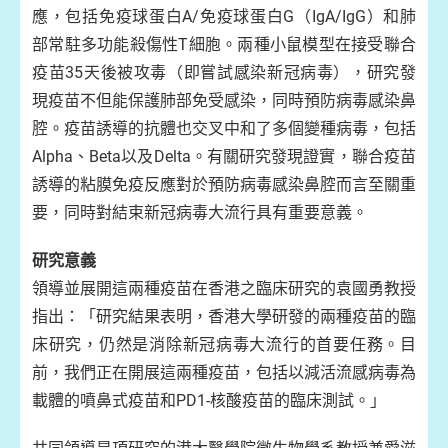
應，包括免疫球蛋白A/免疫球蛋白G（IgA/IgG）和肺
部常駐多功能殺傷性T細胞。兩種小鼠模型在接受聯合
疫苗35天後被攻毒（即嘗試感染新冠病毒），研究發
現疫苗不但能保護肺部免受感染，同時預防病毒感染鼻
腔。疫苗誘導的抗體也交叉中和了多個變種病毒，包括
Alpha、Beta以及Delta。有關研究發現證實，聯合疫苗
誘導的粘膜免疫反應對於預防病毒感染鼻腔而言至關重
要，同時對結束新冠病毒大流行具有重要意義。
研究意義
領導並展開這兩種疫苗在香港之臨床研究的袁國勇教授
指出：「研究結果表明，香港大學研發的兩種疫苗的臨
床研究，仍然是消除新冠病毒大流行的首要任務。目
前，我們正在開展這兩種疫苗，包括以減活流感病毒為
載體的噴鼻式疫苗和PD1-核酸疫苗的臨床測試。」