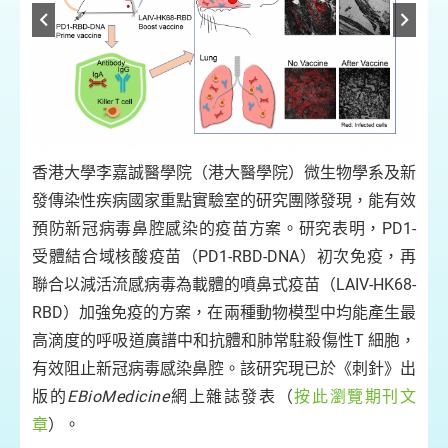
香港大學李嘉誠醫學院（港大醫學院）微生物學系及新
發傳染性疾病國家重點實驗室的研究團隊發現，能有效
預防新冠病毒鼻腔感染的疫苗方案。研究表明，PD1-
受體結合域核酸疫苗（PD1-RBD-DNA）初次免疫，再
聯合以減活流感病毒為載體的噴鼻式疫苗（LAIV-HK68-
RBD）加強免疫的方案，在兩種動物模型中均能產生最
高滴度的呼吸道廣譜中和抗體和肺常駐殺傷性T 細胞，
有效阻止新冠病毒感染鼻腔。該研究現已於《刺針》出
版的
EBioMedicine
網上雜誌發表（
按此瀏覽期刊文
章
）。