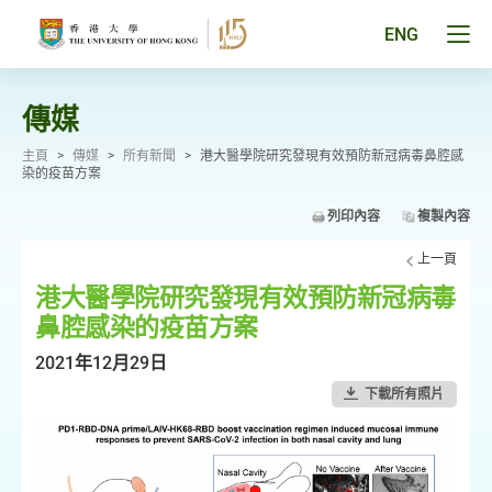
跳
至
Tog
ENG
主
men
要
pan
內
容
傳媒
主頁
>
傳媒
>
所有新聞
>
港大醫學院研究發現有效預防新冠病毒鼻腔感
染的疫苗方案
列印內容
複製內容
上一頁
港大醫學院研究發現有效預防新冠病毒
鼻腔感染的疫苗方案
2021年12月29日
下載所有照片