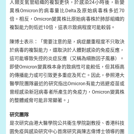
人類支氣管組織的複製更快，於感染24小時後，新變
異株Omicron的病毒量比Delta及原始病毒株多近70
倍。相反，Omicron變異株比原始病毒株於肺部組織的
複製能力則低近10倍，這表示致病程度可能較弱。
陳博士表示：「需要注意的是，病症嚴重程度不只取決
於病毒的複製能力，還取決於人體對感染的免疫反應，
這可能導致失控的炎症反應（又稱為細胞因子風暴）。
即使Omicron變異株本身的致病性可能較低，但其極高
的傳播能力或可引致更多重症及死亡。因此，參照港大
醫學院團隊最近的研究指出Omicron有能力逃避疫苗或
曾經感染新冠病毒者所產生的免疫力，Omicron變異株
的整體威脅可能非常顯著。」
研究團隊
是次研究由港大醫學院公共衞生學院副教授、香港科技
園免疫與感染研究中心首席研究員陳志偉博士領導的團