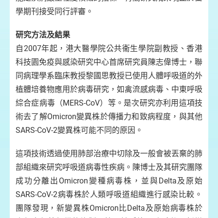
學期刊接受同行評審。
研究方法及結果
自2007年起，港大醫學院公共衞生學院副教授、香港
科技園免疫與感染研究中心首席研究員陳志偉博士，聯
同病理學系臨床教授黎國思教授已使用人體呼吸道的外
植體培養物應用於病毒研究，如禽流感病毒、中東呼吸
綜合症病毒（MERS-CoV）等。是次研究亦利用這項技
術去了解Omicron變異株於傳播力和致病程度，與其他
SARS-CoV-2變異株可能不同的原因。
這項技術透過使用肺部治療中切除及一般會被丟棄的肺
部組織來研究呼吸道病毒性疾病。陳博士及其研究團隊
成功分離出Omicron變種病毒株，並與Delta及原始
SARS-CoV-2病毒株於人類呼吸道組織進行感染比較。
團隊發現，新變異株Omicron比Delta及原始病毒株於