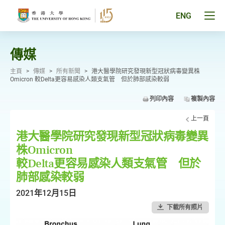
跳
至
Tog
ENG
主
men
要
pan
內
容
傳媒
主頁
>
傳媒
>
所有新聞
>
港大醫學院研究發現新型冠狀病毒變異株
Omicron 較Delta更容易感染人類支氣管 但於肺部感染較弱
列印內容
複製內容
上一頁
港大醫學院研究發現新型冠狀病毒變異
株Omicron
較Delta更容易感染人類支氣管 但於
肺部感染較弱
2021年12月15日
下載所有照片