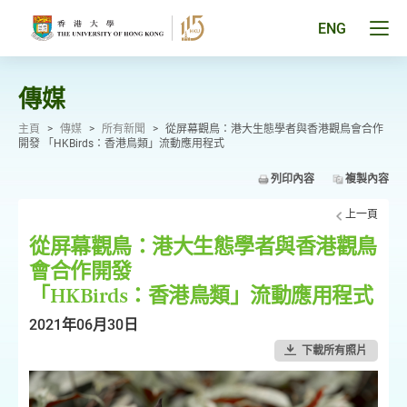
跳
至
Tog
ENG
主
men
要
pan
內
容
傳媒
主頁
>
傳媒
>
所有新聞
>
從屏幕觀鳥：港大生態學者與香港觀鳥會合作
開發 「HKBirds：香港鳥類」流動應用程式
列印內容
複製內容
上一頁
從屏幕觀鳥：港大生態學者與香港觀鳥
會合作開發
「HKBirds：香港鳥類」流動應用程式
2021年06月30日
下載所有照片