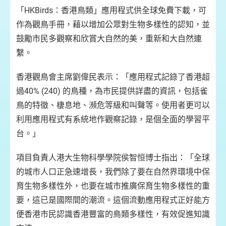
「HKBirds：香港鳥類」應用程式供全球免費下載，可
「
作為觀鳥手冊，藉以增加公眾對生物多樣性的認知，並
香
鼓勵市民多觀察和欣賞大自然的美，重新和大自然連
繫。
與
香港觀鳥會主席劉偉民表示：「應用程式記錄了香港超
過40% (240) 的鳥種，為市民提供詳盡的資訊，包括雀
鳥的特徵、棲息地、瀕危等級和叫聲等。使用者更可以
利用應用程式有系統地作觀察記錄，是個全面的學習平
台。」
項目負責人港大生物科學學院侯智恒博士指出：「全球
的城市人口正急速增長，我們除了要在自然界環境中保
育生物多樣性外，也要在城市推廣保育生物多樣性的重
要，這已是國際間的潮流。這個流動應用程式正好能方
便香港市民認識香港豐富的鳥類多樣性，有效促進知識