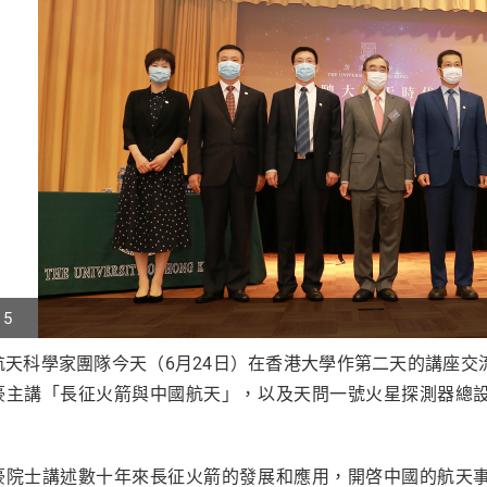
 5
航天科學家團隊今天（6月24日）在香港大學作第二天的講座
p
豪主講「長征火箭與中國航天」，以及天問一號火星探測器總
r
。
豪院士講述數十年來長征火箭的發展和應用，開啓中國的航天