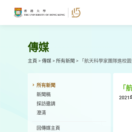
跳
至
主
要
內
容
傳媒
主頁
>
傳媒
>
所有新聞
>
「航天科學家團隊進校園
所有新聞
「
新聞稿
2021
採訪邀請
澄清
回傳媒主頁