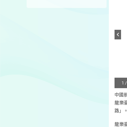
1 /
Play
/
中國
Sto
龍樂
the
slide
路」
龍樂