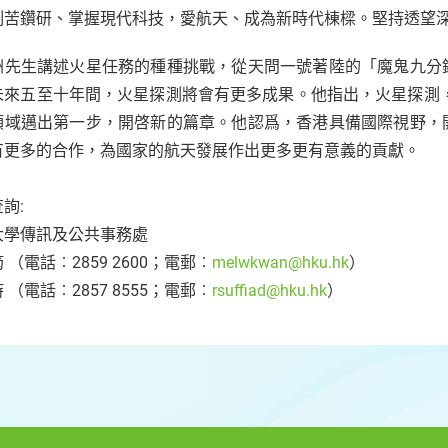
刻苦鑽研、掌握現代科技，愛航天、成為新時代棟樑。堅持透望深空
洲先生講述火星任務的種種挑戰，從天問一號著陸的「魔鬼九分
未來五至十年間，火星探測將會有更多成果。他指出，火星探測，
領域邁出第一步，開啓新的篇章。他認爲，香港具備國際視野，
有更多的合作，為國家的航天發展作出更多更有意義的貢獻。
詢:
大學傳訊及公共事務處
 （電話︰2859 2600；電郵︰
melwkwan@hku.hk
）
 （電話︰2857 8555；電郵︰
rsuffiad@hku.hk
）