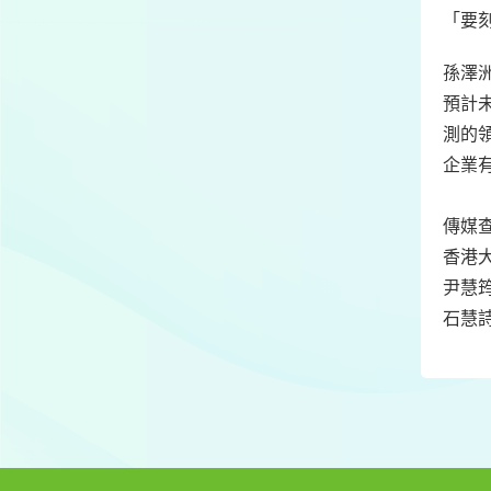
「要
孫澤
預計
測的
企業
傳媒查
香港
尹慧筠
石慧詩