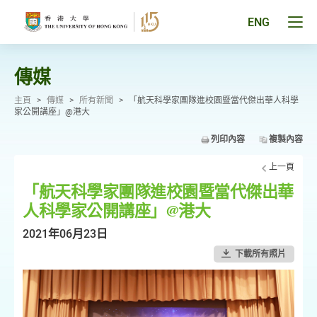
跳
至
Tog
ENG
主
men
要
pan
內
容
傳媒
主頁
>
傳媒
>
所有新聞
>
「航天科學家團隊進校園暨當代傑出華人科學
家公開講座」@港大
列印內容
複製內容
上一頁
「航天科學家團隊進校園暨當代傑出華
人科學家公開講座」@港大
2021年06月23日
下載所有照片