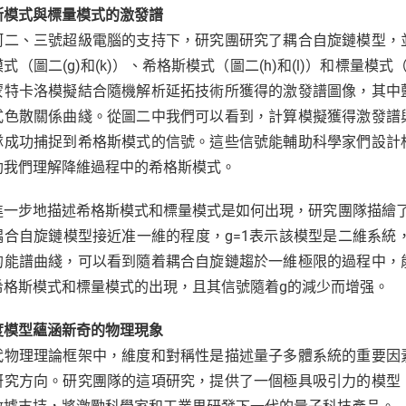
斯模式與標量模式的激發譜
河二、三號超級電腦的支持下，研究團研究了耦合自旋鏈模型，
式（圖二(g)和(k)）、希格斯模式（圖二(h)和(l)）和標量模式
蒙特卡洛模擬結合隨機解析延拓技術所獲得的激發譜圖像，其中
式色散關係曲綫。從圖二中我們可以看到，計算模擬獲得激發譜
隊成功捕捉到希格斯模式的信號。這些信號能輔助科學家們設計
助我們理解降維過程中的希格斯模式。
進一步地描述希格斯模式和標量模式是如何出現，研究團隊描繪
耦合自旋鏈模型接近准一維的程度，g=1表示該模型是二維系統，
的能譜曲綫，可以看到隨着耦合自旋鏈趨於一維極限的過程中，
希格斯模式和標量模式的出現，且其信號隨着g的減少而增强。
度模型蘊涵新奇的物理現象
代物理理論框架中，維度和對稱性是描述量子多體系統的重要因
研究方向。研究團隊的這項研究，提供了一個極具吸引力的模型