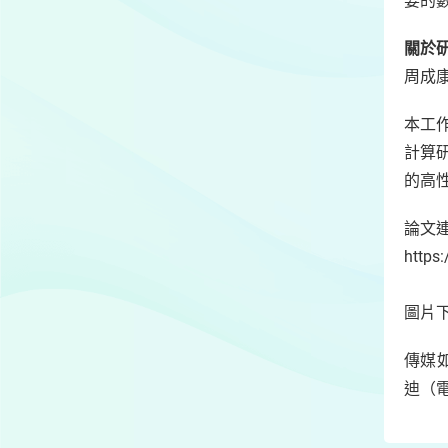
要的
關於
周成
本工
計算
的高
論文
https
圖片下載
傳媒如
迪（電話