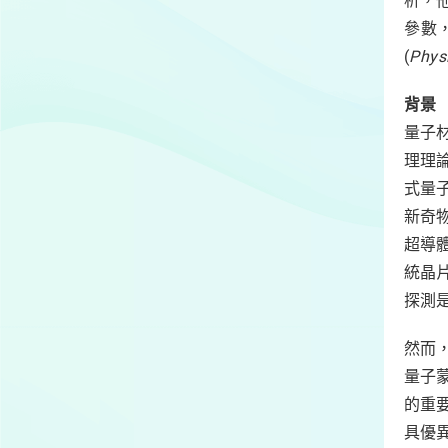
析，
參數
(
Physi
背景
量子
理理
式量
新奇
超導體
統晶
探測
然而
量子
的重
具優