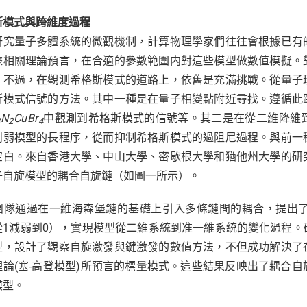
斯模式與跨維度過程
研究量子多體系統的微觀機制，計算物理學家們往往會根據已有
據相關理論預言，在合適的參數範圍内對這些模型做數值模擬。
。不過，在觀測希格斯模式的道路上，依舊是充滿挑戰。從量子
斯模式信號的方法。其中一種是在量子相變點附近尋找。遵循此
N
CuBr
中觀測到希格斯模式的信號等。其二是在從二維降維
8
2
4
削弱模型的長程序，從而抑制希格斯模式的過阻尼過程。與前一
空白。來自香港大學、中山大學、密歇根大學和猶他州大學的研
子自旋模型的耦合自旋鏈（如圖一所示）。
團隊通過在一維海森堡鏈的基礎上引入多條鏈間的耦合，提出
⊥從1減弱到0），實現模型從二維系統到准一維系統的變化過程
型，設計了觀察自旋激發與鍵激發的數值方法，不但成功解決了
理論(塞-高登模型)所預言的標量模式。這些結果反映出了耦合
模型。