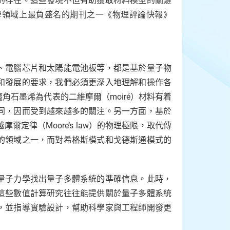
的存在。這些發現不但有助獲取材料模型的關鍵
學領域上最負盛名的期刊之一《物理評論快報》
、電腦芯片和太陽能電池板等，都是基於量子物
和發展的要求，我們必須更深入地理解和操作各
石墨烯為代表的二維摩爾（moiré）材料有着
同，因而受到越來越多的關注。另一方面，基於
定律（Moore’s law）的物理極限，取代傳
的領域之一，而對希格斯模式和戈德斯通模式的
量子力學找出量子多體系統的準確信息。此時，
這些數值計算研究往往能提供關於量子多體系統
，並指導實驗設計，幫助科學家與工程師開發更