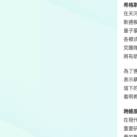
希格
在天
斯通模
量子
各模
究團
將有
為了
表示
值下
着明
跨維
在現
重要