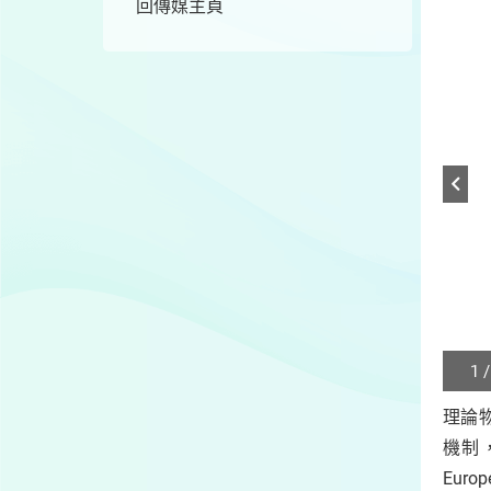
回傳媒主頁
1 /
Play
/
理論物
Sto
機制
the
slide
Euro