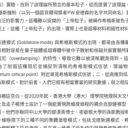
S）實驗，找到了該理論所預言的基本粒子，從而證實了該理論。時
希格斯機制（以另一個諾貝爾得獎者P.W.安德森的名字共同命名
泛的影響力。這種難以捉摸的「上帝粒子」被稱作希格斯玻色子 (Hi
域上，這種「上帝粒子」的出現，實際上也是超導材料和磁性材
通模式 (Goldstone mode) 與希格斯模式的出現，都
與相對容易在量子磁體或超導體中被中子散射和核磁共振實驗所
阻尼（overdamping）的特性，導致它難以被清晰觀測得
為了削弱這種阻尼並捕捉到清晰的希格斯模式信號，理論
antum critical point）附近尋覓希格斯模式信號；二、從高維到低維
格斯模式。對於前者，人們已經有相當豐富的研究數據；與之相
填補這空白，從2020年起，香港大學（港大）理學院物理與天
士及孟子楊博士設計了一個能實現跨維度過程的耦合自旋鏈模型
。他們亦聯同中山大學的鄔漢青博士、密歇根大學的孫凱教授和猶他大
一維極限下的三種不同的集體激發模式，包括戈德斯通模式、