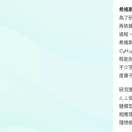
希格
為了
再依
過程
希格
C
H
9
1
程能
不少
度量
研究
J_
鏈模
相應
理想