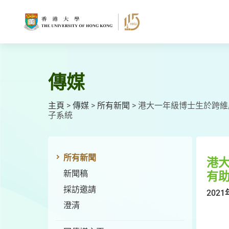
跳
至
主
要
內
容
傳媒
主頁
>
傳媒
>
所有新聞
>
港大一年級博士生於跨維
子系統
所有新聞
港
新聞稿
有
採訪邀請
2021
澄清