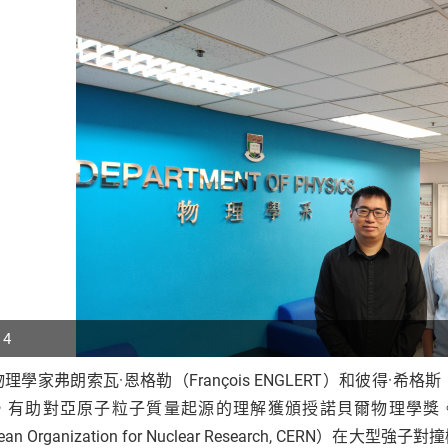
 4
理學家弗朗索瓦·恩格勒（François ENGLERT）和彼得·希格斯（
p
，有助對亞原子粒子質量起源的理解獲頒授諾貝爾物理學獎。其
r
pean Organization for Nuclear Research, CER