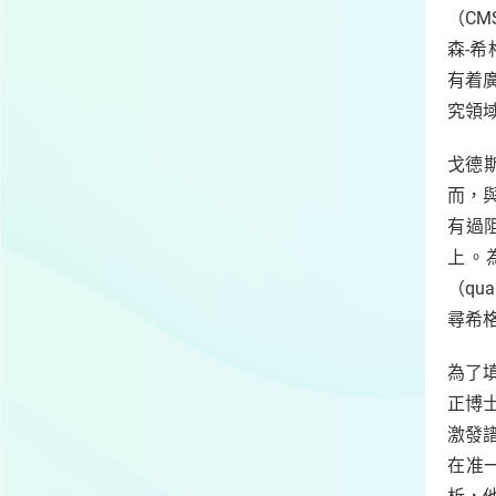
（CM
森-
有着廣
究領
戈德斯
而，
有過
上。
（qu
尋希
為了
正博
激發譜
在准