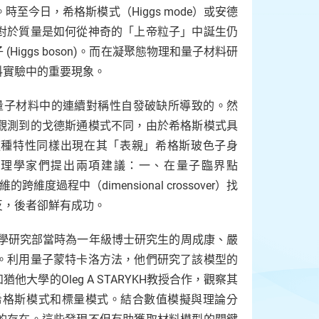
至今日，希格斯模式（Higgs mode）或安德
）對於質量是如何從神奇的「上帝粒子」中誕生仍
ggs boson)。而在凝聚態物理和量子材料研
料實驗中的重要現象。
是由各種量子材料中的連續對稱性自發破缺所導致的。然
觀測到的戈德斯通模式不同，由於希格斯模式具
到。這種特性同樣出現在其「表親」希格斯玻色子身
物理學家們提出兩項建議：一、在量子臨界點
的跨維度過程中（dimensional crossover）找
反，後者卻鮮有成功。
文學研究部當時為一年級博士研究生的周成康、嚴
。利用量子蒙特卡洛方法，他們研究了該模型的
學的Oleg A STARYKH教授合作，觀察其
希格斯模式和標量模式。結合數值模擬與理論分