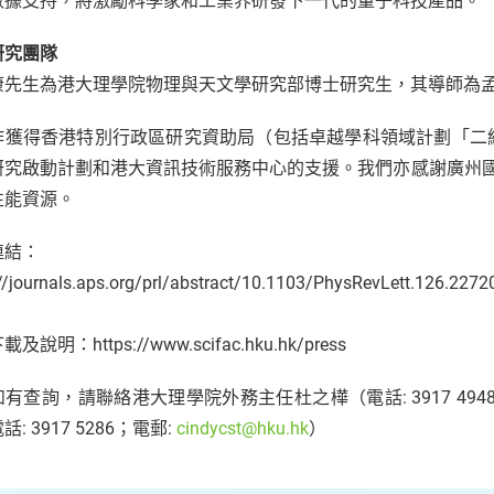
數據支持，將激勵科學家和工業界研發下一代的量子科技產品。
研究團隊
康先生為港大理學院物理與天文學研究部博士研究生，其導師為
作獲得香港特別行政區研究資助局（包括卓越學科領域計劃「二
研究啟動計劃和港大資訊技術服務中心的支援。我們亦感謝廣州
性能資源。
連結：
://journals.aps.org/prl/abstract/10.1103/PhysRevLett.126.227
及說明：https://www.scifac.hku.hk/press
有查詢，請聯絡港大理學院外務主任杜之樺（電話: 3917 4948 
: 3917 5286；電郵:
cindycst@hku.hk
）