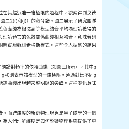
並在其趨近准一維極限的過程中，觀察得到戈德
（圖二2(f)和(j)）的激發譜。圖二展示了研究團隊
藍色虛綫為根據高等模型結合平均場理論獲得的
與理論預言的色散關係曲綫相互吻合，意味着研
相應實驗觀測希格斯模式。這些令人振奮的結果
了能譜對頻率的依賴曲綫（如圖三所示），其中g
g=0則表示該模型的一維極限。通過對比不同g
能譜曲綫出現越來越明顯的尖峰。這種變化意味
素。而跨維度的新奇物理現象是量子磁學的一個
，為人們理解維度是如何影響物理系統提供了重