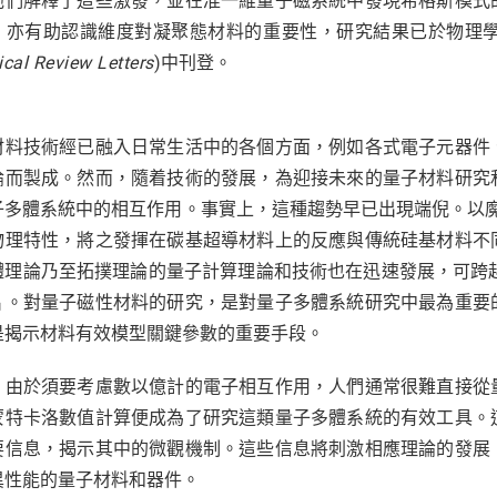
他們解釋了這些激發，並在准一維量子磁系統中發現希格斯模式
，亦有助認識維度對凝聚態材料的重要性，研究結果已於物理
cal Review Letters
)中刊登。
材料技術經已融入日常生活中的各個方面，例如各式電子元器件
論而製成。然而，隨着技術的發展，為迎接未來的量子材料研究
子多體系統中的相互作用。事實上，這種趨勢早已出現端倪。以魔角
物理特性，將之發揮在碳基超導材料上的反應與傳統硅基材料不
理論乃至拓撲理論的量子計算理論和技術也在迅速發展，可跨越摩爾
片。對量子磁性材料的研究，是對量子多體系統研究中最為重要
是揭示材料有效模型關鍵參數的重要手段。
，由於須要考慮數以億計的電子相互作用，人們通常很難直接從
蒙特卡洛數值計算便成為了研究這類量子多體系統的有效工具。
要信息，揭示其中的微觀機制。這些信息將刺激相應理論的發展
異性能的量子材料和器件。