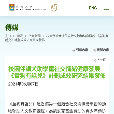
跳
至
Tog
ENG
主
men
要
pan
內
容
傳媒
主頁
>
傳媒
>
所有新聞
>
校園伴讀犬助學童社交情緒健康發展 《童狗有
話兒》計劃成效研究結果發佈
列印內容
複製內容
上一頁
校園伴讀犬助學童社交情緒健康發展
《童狗有話兒》計劃成效研究結果發佈
2021年06月07日
《童狗有話兒》是香港第一個結合社交與情緒學習的動
物輔助人文教育課程，為凱瑟克基金資助的青少年預防