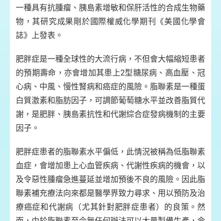
一種具有抗腫瘤、胰島素增敏和保肝活性的合成生物藥
物，其研究成果剛於國際權威化學期刊《美國化學會
誌》上發表。
肥胖症是一種全球性的大流行病，不但會大幅縮短患者
的預期壽命，亦會增加其患上2型糖尿病、高血壓、冠
心病、中風、慢性腎病和癌症的風險。脂聯素是一種蛋
白質激素和脂肪因子，可調節葡萄糖水平並改善脂質代
謝，是肥胖、胰島素抗性和代謝綜合症發病機制的主要
因子。
肥胖症患者的脂聯素水平偏低，此情況被稱為低脂聯素
血症，會增加患上心血管疾病、代謝性疾病的機會，以
及令惡性腫瘤急進蔓延並增加預後不良的風險。因此脂
聯素補充療法向來都是醫學界致力尋求、用以預防及治
療癌症和代謝病（尤其針對肥胖症患者）的良策。然
而，由於脂聯素至今無任何辦法可以大量製備生產，令