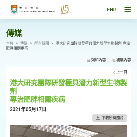
跳
至
Tog
ENG
主
men
要
pan
內
容
傳媒
主頁
>
傳媒
>
所有新聞
>
港大研究團隊研發極具潛力新型生物製劑 專治
肥胖相關疾病
列印內容
複製內容
上一頁
港大研究團隊研發極具潛力新型生物製
劑
專治肥胖相關疾病
2021年05月17日
下載所有照片