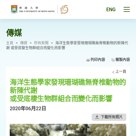
跳
至
Tog
ENG
主
men
要
pan
內
容
傳媒
主頁
>
傳媒
>
所有新聞
>
海洋生態學家發現珊瑚礁無脊椎動物的新陳代
謝 或受底棲生物群組合而變化而影響
列印內容
複製內容
上一頁
海洋生態學家發現珊瑚礁無脊椎動物的
新陳代謝
或受底棲生物群組合而變化而影響
2020年06月22日
下載所有照片