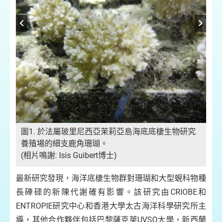
養
圖1. 於法屬玻里尼西亞茉莉亞島海底底棲生物研究
養殖場的細支鹿角珊瑚。
(相片鳴謝: Isis Guibert博士)
最新研究發現，海洋底棲生物群對珊瑚和大型蜆科物種
長硨磲的新陳代謝確有影響。該研究由CRIOBE和
ENTROPIE研究中心和香港大學太古海洋科學研究所主
導，其他合作夥伴包括巴黎薩克萊UVSQ大學，新西蘭