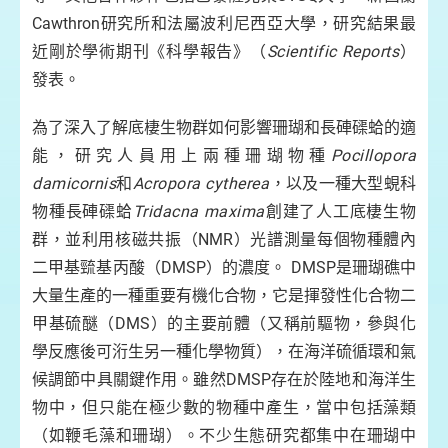
Cawthron研究所和法屬波利尼西亞大學，研究結果最
圖2
近剛於學術期刊《科學報告》（
Scientific Reports
）
養
發表。
(相
為了深入了解底棲生物群如何影響珊瑚和長硨磲蛤的適
能，研究人員用上兩種珊瑚物種
Pocillopora
damicornis
和
Acropora cytherea
，以及一種大型蜆科
物種長硨磲蛤
Tridacna maxima
創建了人工底棲生物
群，並利用核磁共振（NMR）光譜測量每個物種體內
二甲基巰基丙酸（DMSP）的濃度。 DMSP是珊瑚礁中
大量生產的一種重要有機化合物，它是揮發性化合物二
甲基硫醚（DMS）的主要前體（又稱前驅物，參與化
學反應後可洐生另一種化學物質），在海洋硫循環和氣
候調節中具關鍵作用。雖然DMSP存在於陸地和海洋生
物中，但只能在極少數的物種中產生，當中包括藻類
（如鞭毛藻和珊瑚）。不少生態研究都集中在珊瑚中