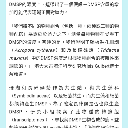
DMSP的濃度上，這帶出了一個假設－DMSP含量的增
加可能代表珊瑚正面對壓力。
「我們將不同的物種組合（包括一種、兩種或三種的物
種配搭）暴露於於熱力之下，測量每種物種在受壓下
DMSP的濃度。有趣的是，我們證明了輻板軸孔珊瑚
（
Acropora cytherea
）和及長硨磲蛤（
Tridacna
maxima
）中的DMSP濃度是根據物種組合的複雜性來
調節的。」 港大太古海洋科學研究所Isis Guibert博士
解釋道。
珊瑚和長硨磲蛤作為共生體，與共生藻科
（Symbiodiniaceae）以及細菌共生，而共生藻和細菌
都能夠產生DMSP。為了確定長硨磲是否也能生產
DMSP，研究小組探索了此物種的轉錄組
（transcriptomes ），尋找與DMSP生物合成的酶。監
督這項研究的Gaël Lecellier博士說：「我們的研究揭示