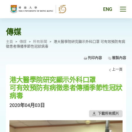
跳
至
Tog
ENG
主
men
要
pan
內
容
傳媒
主頁
>
傳媒
>
所有新聞
>
港大醫學院研究顯示外科口罩 可有效預防有病
徵患者傳播季節性冠狀病毒
列印內容
複製內容
上一頁
港大醫學院研究顯示外科口罩
可有效預防有病徵患者傳播季節性冠狀
病毒
2020年04月03日
下載所有照片