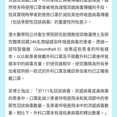
流通及佩戴口罩，可以是阻止病毒傳播的重要措施。雖
然很多時使用口罩會被視為減慢流感病毒傳播的手段，
但其實現時學者對使用口罩於減低其他呼吸道病毒傳播
（包括季節性冠狀病毒）的重要性所知甚少。
港大醫學院公共衞生學院研究助理教授梁曉灡博士及研
究團隊招募246名懷疑感染呼吸道病毒的患者，透過一
部特製儀器（Gesundheit II）收集這些患者的呼氣樣
本，以比較患者佩戴外科口罩及不佩戴外科口罩後呼氣
樣本中的病毒含量。於研究過程中，研究團隊為所有參
加者提供統一款式的外科口罩及確認參加者均已正確佩
戴口罩。
梁博士指出：「於111名冠狀病毒、流感病毒或鼻病毒
的患者中，口罩能減少患者呼吸道飛沫和氣溶膠中的季
節性冠狀病毒數量，及患者呼吸道飛沫中的流感病毒數
量。相比下，外科口罩未有減低鼻病毒的釋出數量。」