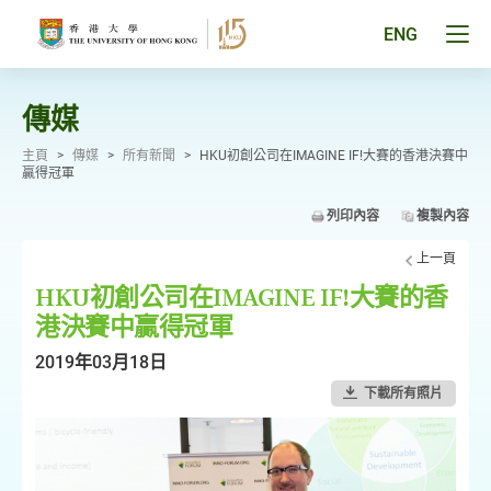
跳
至
Tog
ENG
主
men
要
pan
內
容
傳媒
主頁
>
傳媒
>
所有新聞
>
HKU初創公司在IMAGINE IF!大賽的香港決賽中
贏得冠軍
列印內容
複製內容
上一頁
HKU初創公司在IMAGINE IF!大賽的香
港決賽中贏得冠軍
2019年03月18日
下載所有照片