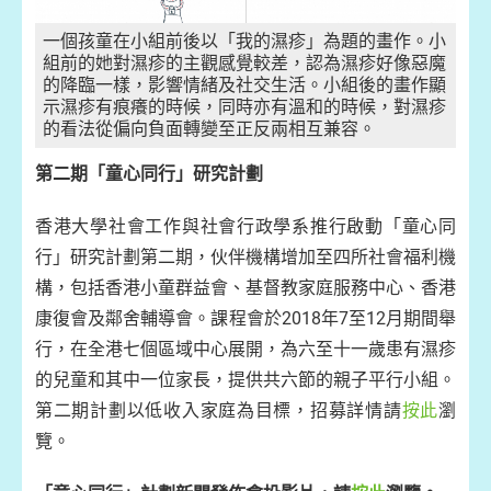
一個孩童在小組前後以「我的濕疹」為題的畫作。小
組前的她對濕疹的主觀感覺較差，認為濕疹好像惡魔
的降臨一樣，影響情緒及社交生活。小組後的畫作顯
示濕疹有痕癢的時候，同時亦有溫和的時候，對濕疹
的看法從偏向負面轉變至正反兩相互兼容。
第二期「童心同行」研究計劃
香港大學社會工作與社會行政學系推行啟動「童心同
行」研究計劃第二期，伙伴機構增加至四所社會福利機
構，包括香港小童群益會、基督教家庭服務中心、香港
康復會及鄰舍輔導會。課程會於2018年7至12月期間舉
行，在全港七個區域中心展開，為六至十一歲患有濕疹
的兒童和其中一位家長，提供共六節的親子平行小組。
第二期計劃以低收入家庭為目標，招募詳情請
按此
瀏
覽。