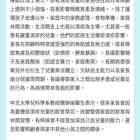
陳凱欣博士表示，患有濕疹兒童的家長往往為日常照顧
上遇到不少煩惱，容易影響睡眠質素及情緒。。除了護
理孩子皮膚以外，家庭中的家務處理、食物準備、家庭
休閒活動、生活開支上也是以濕疹為主導。尤其是一些
患有嚴重濕疹的兒童，他們的起居生活備受濕疹影響，
家長在照顧時時常感受強烈的無助感及無力感，容易導
致焦慮及抑鬱徵狀（如憤怒、脾氣暴躁），長遠影響親
子及家庭關係（如語言暴力、家庭衝突）。長期病患個
案另外也衍生了兒童無法獨立、欠缺自主能力以及家長
過分保護等問題，長遠導致家人之間出現矛盾或兒童反
抗行為，為病情帶來負面的影響。
中文大學兒科學系教授韓錦倫醫生表示，很多家長會因
為要遷就濕疹兒童的飲食禁忌，改變整個家庭的飲食與
休閒習慣，有時候會不經意加深自己及兒童的壓力，甚
至影響照顧者與家中其他小孩之間的關係。