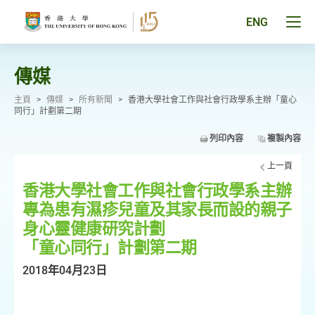
跳
至
Tog
ENG
主
men
要
pan
內
容
傳媒
主頁
>
傳媒
>
所有新聞
>
香港大學社會工作與社會行政學系主辦「童心
同行」計劃第二期
列印內容
複製內容
上一頁
香港大學社會工作與社會行政學系主辦
專為患有濕疹兒童及其家長而設的親子
身心靈健康研究計劃
「童心同行」計劃第二期
2018年04月23日