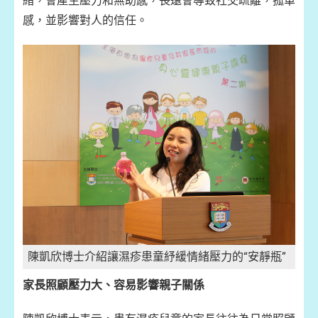
緒，會產生壓力和無助感，長遠會導致社交疏離，孤單
感，並影響對人的信任。
陳凱欣博士介紹讓濕疹患童紓緩情緒壓力的“安靜瓶”
家長照顧壓力大、容易影響親子關係