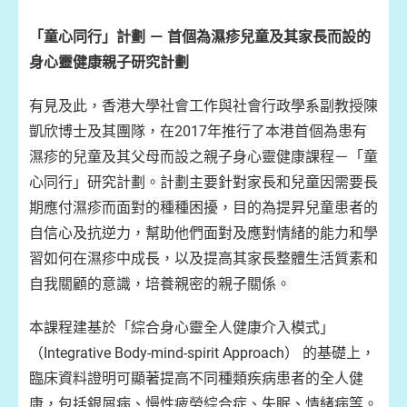
「童心同行」計劃
－
首個為濕疹兒童及其家長而設的
身心靈健康親子研究計劃
有見及此，香港大學社會工作與社會行政學系副教授陳
凱欣博士及其團隊，在2017年推行了本港首個為患有
濕疹的兒童及其父母而設之親子身心靈健康課程－「童
心同行」研究計劃。計劃主要針對家長和兒童因需要長
期應付濕疹而面對的種種困擾，目的為提昇兒童患者的
自信心及抗逆力，幫助他們面對及應對情緒的能力和學
習如何在濕疹中成長，以及提高其家長整體生活質素和
自我關顧的意識，培養親密的親子關係。
本課程建基於「綜合身心靈全人健康介入模式」
（Integrative Body-mind-spirit Approach） 的基礎上，
臨床資料證明可顯著提高不同種類疾病患者的全人健
康，包括銀屑病、慢性疲勞綜合症、失眠、情緒病等。