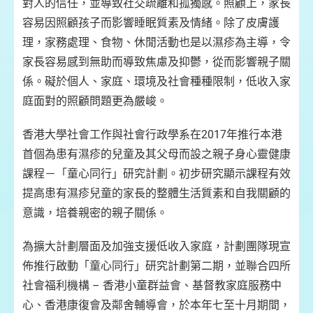
對人的信任，並導致社交疏離和孤獨感。照顧上，家長
容易因照顧孩子而影響睡眠質素及情緒。除了皮膚護
理，家務處理、食物、休閒活動也是以濕疹為主導，令
家長容易感到無助而導致焦慮及抑鬱，從而影響親子關
係。礙於個人、家庭、環境及社會種種限制，低收入家
庭面對的照顧問題更為嚴峻。
香港大學社會工作與社會行政學系在2017年推行本港
首個為患有濕疹的兒童及其父母而設之親子身心靈健康
課程－「童心同行」研究計劃。初步研究顯示課程有效
提高患有濕疹兒童的家長的整體生活質素和自我關顧的
意識，培養親密的親子關係。
為擴大計劃層面及加強支援低收入家庭，計劃團隊現宣
佈推行啟動「童心同行」研究計劃第二期，並聯合四所
社會福利機構 – 香港小童群益會、基督教家庭服務中
心、香港康復會及鄰舍輔導會，於本年七至十月期間，