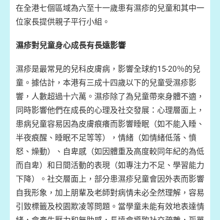
在全港七個區域為六至十一歲患有濕疹的兒童和其中一
位家長提供親子平行小組。
濕疹對兒童身心成長有長遠影響
濕疹是最常見的兒科皮膚病，影響全球約15-20％的兒
童。據估計，本港有三成十四歲以下的兒童受濕疹影
響，人數超過十六萬。濕疹除了為兒童帶來身體不適，
同時影響他們在成長的心理及社交發展：心理層面上，
患病兒童容易因為皮膚痕癢而影響睡眠（如不能入睡、
半夜痕醒、睡眠不足等等），情緒（如情緒低落、憤
怒、燥動）、自卑感（如因體重及高度較同年紀的為低
而自卑）和日間活動的表現（如專注力不足、學習能力
下降）。社交層面上，部分患濕疹兒童會因外表而影響
自我形象，加上朋輩及老師對病情未必全然理解，容易
引致標籤及校園欺凌等問題。當學童未能有效地表達情