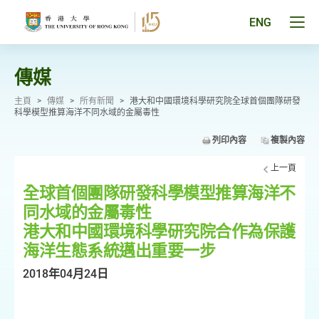
跳
至
Tog
ENG
主
men
要
pan
內
容
傳媒
主頁
>
傳媒
>
所有新聞
>
港大和中國環境科學研究院全球首個團隊研發
科學模型推算海洋不同水域的金屬毒性
列印內容
複製內容
上一頁
全球首個團隊研發科學模型推算海洋不
同水域的金屬毒性
港大和中國環境科學研究院合作為保護
海洋生態系統邁出重要一步
2018年04月24日