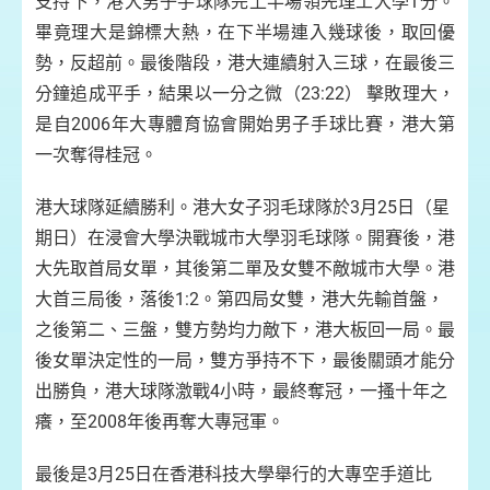
支持下，港大男子手球隊完上半場領先理工大學1分。
畢竟理大是錦標大熱，在下半場連入幾球後，取回優
勢，反超前。最後階段，港大連續射入三球，在最後三
分鐘追成平手，結果以一分之微（23:22） 擊敗理大，
是自2006年大專體育協會開始男子手球比賽，港大第
一次奪得桂冠。
港大球隊延續勝利。港大女子羽毛球隊於3月25日（星
期日）在浸會大學決戰城市大學羽毛球隊。開賽後，港
大先取首局女單，其後第二單及女雙不敵城市大學。港
大首三局後，落後1:2。第四局女雙，港大先輸首盤，
之後第二、三盤，雙方勢均力敵下，港大板回一局。最
後女單決定性的一局，雙方爭持不下，最後關頭才能分
出勝負，港大球隊激戰4小時，最終奪冠，一搔十年之
癢，至2008年後再奪大專冠軍。
最後是3月25日在香港科技大學舉行的大專空手道比