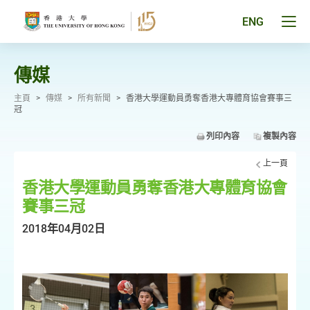
跳
至
Tog
ENG
主
men
要
pan
內
容
傳媒
主頁
>
傳媒
>
所有新聞
>
香港大學運動員勇奪香港大專體育協會賽事三
冠
列印內容
複製內容
上一頁
香港大學運動員勇奪香港大專體育協會
賽事三冠
2018年04月02日