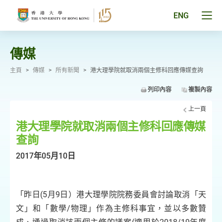
跳
至
Tog
ENG
主
men
要
pan
內
容
傳媒
主頁
>
傳媒
>
所有新聞
>
港大理學院就取消兩個主修科回應傳媒查詢
列印內容
複製內容
上一頁
港大理學院就取消兩個主修科回應傳媒
查詢
2017年05月10日
「昨日(5月9日）港大理學院院務委員會討論取消「天
文」和「數學/物理」作為主修科事宜，並以多數贊