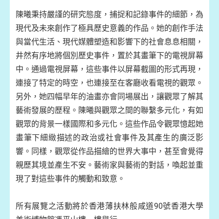
陳曦秉持嚴謹的研究態度，捕捉和記錄事件的細節，為
現代及未來創作了極具歷史意義的作品。她的創作手法
與當代生活、現代媒體塑造和影響下的社會息息相關，
井然有序地將個別歷史事件，置於其畫筆下的電視屏幕
中。通過電視屏幕，這些事件以屏幕截圖的形式再現，
連接了特定的時空，也連接至在客廳收看電視的觀眾。
另外，她四幅早年的油畫亦會同場展出，讓觀眾了解其
藝術發展的歷程。陳曦與觀眾之間的聯繫多元化，有如
觀眾的背景一樣國際和多元化。這些作品令觀眾憶起她
畫筆下細緻描述的政治或社會事件及其產生的廣泛影
響。同樣，觀眾從作品描繪的世界大事中，甚至會覺得
親歷其境並產生不安。藝術家與藝術的對話，喚起並重
現了對這些事件的觸動和致意。
所有展覽之活動將於香港薄扶林般咸道90號香港大學