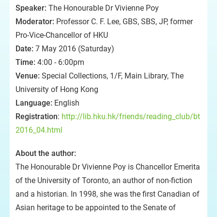
Speaker:
The Honourable Dr Vivienne Poy
Moderator:
Professor C. F. Lee, GBS, SBS, JP, former
Pro-Vice-Chancellor of HKU
Date:
7 May 2016 (Saturday)
Time:
4:00 - 6:00pm
Venue:
Special Collections, 1/F, Main Library, The
University of Hong Kong
Language:
English
Registration
:
http://lib.hku.hk/friends/reading_club/bt
2016_04.html
About the author:
The Honourable Dr Vivienne Poy is Chancellor Emerita
of the University of Toronto, an author of non-fiction
and a historian. In 1998, she was the first Canadian of
Asian heritage to be appointed to the Senate of