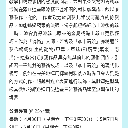
教學和精益求精的態度而聞名，並對東亞文物如青銅器
或陶瓷器皿這些跟漆藝不甚相關的材料感興趣，故以漆
藝製作。他的工作室致力於創製此類幾可亂真的仿製
品，總能逃過觀眾的法眼。當拿起經過細心上漆後的器
皿時，總會覺得漆器比原來的金屬或黏土器皿更爲輕
巧。作為「偽術」大師，若宮及「彥十蒔絵」亦精通於
製作栩栩如生的動物(甲蟲，草蜢)和蔬果(粟米，南
瓜)。這些當代漆藝作品具有無與倫比的藝術價值，引
證著一種無雙的藝術技巧，以及「彥十蒔絵」的現代化
視野，例如在完美地運用傳統材料後以時尚且令人驚艷
的方式創作。超越對媒介表面進行裝飾，其雕塑造型與
極其微妙的顏色運用使這些三維藝術品達至無與倫比的
境界。
公衆導賞
(約25分鐘)
粵語：
4月30日（星期六，下午3時30分）；5月7日及
28日、6月18日（星期六，下午3時）