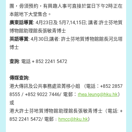
團，毋須預約，有興趣人事可直接於當日下午2時正在
本館地下大堂集合。
廣東話導賞:
4月23日及 5月7,14,15日; 講者:許士芬地質
博物館助理館長張敏青博士
英語導賞:
4月30日;講者: 許士芬地質博物館館長河北塔
博士
查詢
: 電話 + 852 2241 5472
傳媒查詢
:
港大傳訊及公共事務處梁菁栘小姐 （電話：+852 2857
8555 / +852 9022 7446/ 電郵：
rhea.leung@hku.hk
）
或
港大許士芬地質博物館助理館長張敏青博士（電話: +
852 2241 5472/ 電郵﹕
hmcc@hku.hk
）