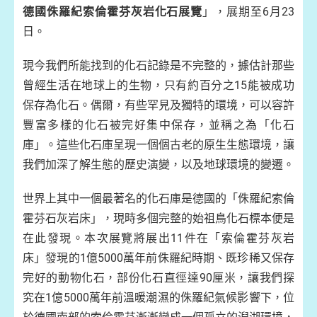
德國侏羅紀索倫霍芬灰岩化石展覽
」，展期至6月23
日。
現今我們所能找到的化石記錄是不完整的，據估計那些
曾經生活在地球上的生物，只有約百分之15能被成功
保存為化石。偶爾，有些罕見及獨特的環境，可以容許
豐富多樣的化石被完好集中保存，並稱之為「化石
庫」。這些化石庫呈現一個個古老的原生生態環境，讓
我們加深了解生態的歷史演變，以及地球環境的變遷。
世界上其中一個最著名的化石庫是德國的「侏羅紀索倫
霍芬石灰岩床」，現時多個完整的始祖鳥化石標本便是
在此發現。本次展覽將展出11件在「索倫霍芬灰岩
床」發現的1億5000萬年前侏羅紀時期、既珍稀又保存
完好的動物化石，部份化石直徑達90厘米，讓我們探
究在1億5000萬年前溫暖潮濕的侏羅紀氣候影響下，位