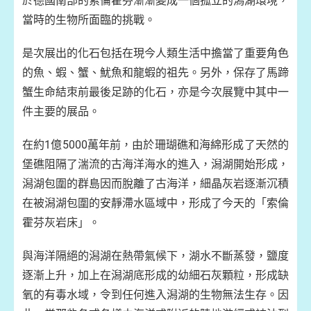
於德國南部的索倫霍芬漸漸變成一個孤立的潟湖環境，
當時的生物所面臨的挑戰。
是次展出的化石包括在現今人類生活中擔當了重要角色
的魚、蝦、蟹、魷魚和龍蝦的祖先。另外，保存了馬蹄
蟹生命結朿前最後足跡的化石，亦是今次展覽中其中一
件主要的展品。
在約1億5000萬年前，由於珊瑚礁和海綿形成了天然的
堡礁阻隔了湍流的古海洋海水的進入，潟湖開始形成，
潟湖包圍的群島因而脫離了古海洋，細晶灰岩逐漸沉積
在被潟湖包圍的安靜滯水區域中，形成了今天的「索倫
霍芬灰岩床」。
與海洋隔絕的潟湖在熱帶氣候下，湖水不斷蒸發，鹽度
逐漸上升，加上在潟湖底形成的幼細石灰顆粒，形成缺
氧的有毒水域，令到任何進入潟湖的生物無法生存。因