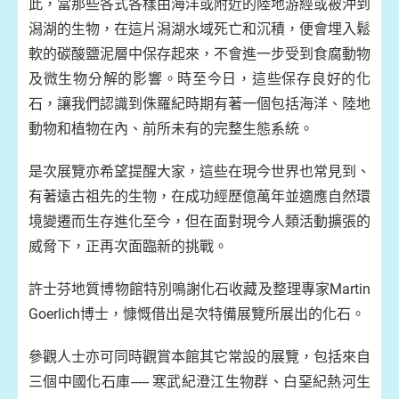
此，當那些各式各樣由海洋或附近的陸地游經或被沖到
潟湖的生物，在這片潟湖水域死亡和沉積，便會埋入鬆
軟的碳酸鹽泥層中保存起來，不會進一步受到食腐動物
及微生物分解的影響。時至今日，這些保存良好的化
石，讓我們認識到侏羅紀時期有著一個包括海洋、陸地
動物和植物在內、前所未有的完整生態系統。
是次展覽亦希望提醒大家，這些在現今世界也常見到、
有著遠古祖先的生物，在成功經歷億萬年並適應自然環
境變遷而生存進化至今，但在面對現今人類活動擴張的
威脅下，正再次面臨新的挑戰。
許士芬地質博物館特別鳴謝化石收藏及整理專家Martin
Goerlich博士，慷慨借出是次特備展覽所展出的化石。
參觀人士亦可同時觀賞本館其它常設的展覽，包括來自
三個中國化石庫----- 寒武紀澄江生物群、白堊紀熱河生