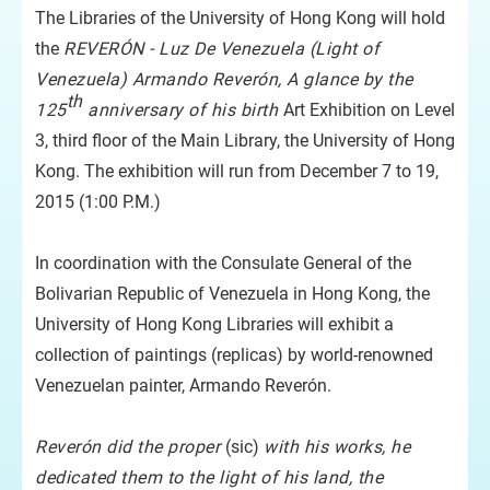
The Libraries of the University of Hong Kong will hold
the
REVERÓN - Luz De Venezuela (Light of
Venezuela) Armando Reverón, A glance by the
th
125
anniversary of his birth
Art Exhibition on Level
3, third floor of the Main Library, the University of Hong
Kong. The exhibition will run from December 7 to 19,
2015 (1:00 P.M.)
In coordination with the Consulate General of the
Bolivarian Republic of Venezuela in Hong Kong, the
University of Hong Kong Libraries will exhibit a
collection of paintings (replicas) by world-renowned
Venezuelan painter, Armando Reverón.
Reverón did the proper
(sic)
with his works, he
dedicated them to the light of his land, the