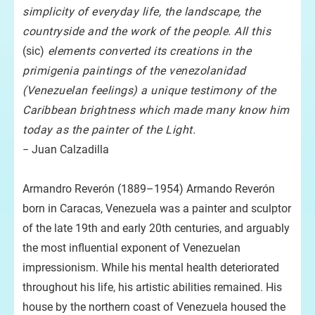
simplicity of everyday life, the landscape, the
countryside and the work of the people. All this
(sic)
elements converted its creations in the
primigenia paintings of the venezolanidad
(Venezuelan feelings) a unique testimony of the
Caribbean brightness which made many know him
today as the painter of the Light.
− Juan Calzadilla
Armandro Reverón (1889–1954) Armando Reverón
born in Caracas, Venezuela was a painter and sculptor
of the late 19th and early 20th centuries, and arguably
the most influential exponent of Venezuelan
impressionism. While his mental health deteriorated
throughout his life, his artistic abilities remained. His
house by the northern coast of Venezuela housed the