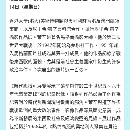
14
日（星期日）
香港大學(港大)美術博物館與奧地利駐香港及澳門總領
事館，以及埃里希•萊辛資料館合作，舉行埃里希•萊辛
攝影作品展。萊辛是著名馬格蘭攝影大師，他於第二次
世界大戰後，於1947年開始為美聯社工作，1951年加
入馬格蘭圖片社成為其第一批成員。他的作品記錄了戰
後東西歐的面貌，尤其是前社會主義國家中發生的許多
政治事件。今次展出的照片近一百張。
《時代脈搏》展覽展示了萊辛創作於二十世紀五、六十
年代事業高峰期的紀錄影像，該系列作品彰顯了他作為
記者對於時代及新聞現場敏銳的觸角。萊辛報道了許多
戰後歐洲的重大政治事件，影像作品深具歷史意義，成
為不斷發展的東西歐社會及經濟變遷的見證。展出作品
包括攝於1955年的《熱情高漲的奧地利人聚集在貝維