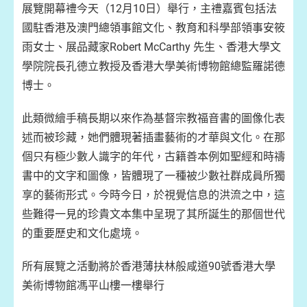
展覽開幕禮今天（12月10日）舉行，主禮嘉賓包括法
國駐香港及澳門總領事館文化、教育和科學部領事安筱
雨女士、展品藏家Robert McCarthy 先生、香港大學文
學院院長孔德立教授及香港大學美術博物館總監羅諾德
博士。
此類微繪手稿長期以來作為基督宗教福音書的圖像化表
述而被珍藏，她們體現著插畫藝術的才華與文化。在那
個只有極少數人識字的年代，古籍善本例如聖經和時禱
書中的文字和圖像，皆體現了一種被少數社群成員所獨
享的藝術形式。今時今日，於視覺信息的洪流之中，這
些難得一見的珍貴文本集中呈現了其所誕生的那個世代
的重要歷史和文化處境。
所有展覽之活動將於香港薄扶林般咸道90號香港大學
美術博物館馮平山樓一樓舉行