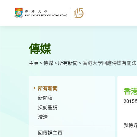
跳
至
主
要
內
容
傳媒
主頁
>
傳媒
>
所有新聞
>
香港大學回應傳媒有關法
所有新聞
香
新聞稿
2015
採訪邀請
澄清
就傳
回傳媒主頁