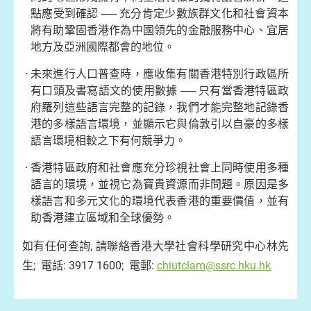
點應受到確認 ── 充分肯定少數族群文化和社會資本
將有助鞏固香港作為中國領先的金融服務中心、宜居
地方及亞洲國際都會的地位。
未來
進行人口普查時，應收集有關香港特別行政區所
有口頭及書寫語文的使用數據 ── 只有當香港特區政
府羅列這些語言完整的記錄，我們才能完整地記錄香
港的多樣語言環境，並顯示它與倫敦引以自豪的多樣
語言環境相較之下有何競爭力。
香港特區政府和社會應充分
珍視社會上同時使用多種
語言的環境，並視它為寶貴資源而非問題。原因是多
樣語言和多元文化的環境代表香港的重要價值，並有
助香港建立區域和全球優勢。
如有任何查詢, 請聯絡香港大學社會科學研究中心林先
生; 電話: 3917 1600; 電郵:
chiutclam@ssrc.hku.hk