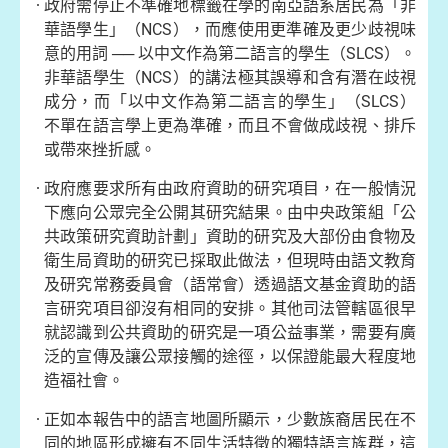
政府
需停止不準確地標籤在學的南亞語系居民為「非
華語學生」（NCS），而應使用更準確及更少歧視味
意的用詞 ── 以中文作為第二語言的學生（SLCS）。
非華語學生（NCS）的講法極其誤導和含有潛在歧視
成分，而「以中文作為第二語言的學生」（SLCS）
不單在語言學上更為準確，而且不會做成歧視、排斥
或帶來挫折感。
政府
應要求所有由政府資助的研究項目，在一般情況
下應向公眾完全公開其研究結果。由中央政策組「公
共政策研究資助計劃」資助的研究及大部份由食物及
衛生局資助的研究已採取此做法，但現時由語文教育
及研究常務委員會（語常會）透過語文基金資助的語
言研究項目卻沒有相同的安排。其他司法管轄區很早
就認識到公共資助的研究是一項公益事業，需要有廣
泛的宣傳及讓公眾接觸的途徑，以保證能最大程度地
造福社會。
正如本報告中的語言地圖
所顯示，少數族裔居民在不
同的地區形成擁有不同生活特徵的獨特語言族群，這