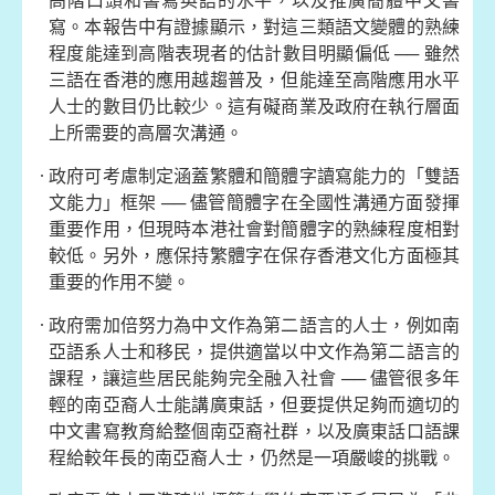
高階口頭和書寫英語的水平，以及推廣簡體中文書
寫。本報告中有證據顯示，對這三類語文變體的熟練
程度能達到高階表現者的估計數目明顯偏低 ── 雖然
三語在香港的應用越趨普及，但能達至高階應用水平
人士的數目仍比較少。這有礙商業及政府在執行層面
上所需要的高層次溝通。
政府可考慮制定涵蓋繁體和簡體字讀寫能力的「雙
語
文能力」框架 ── 儘管簡體字在全國性溝通方面發揮
重要作用，但現時本港社會對簡體字的熟練程度相對
較低。另外，應保持繁體字在保存香港文化方面極其
重要的作用不變。
政府
需加倍努力為中文作為第二語言的人士，例如南
亞語系人士和移民，提供適當以中文作為第二語言的
課程，讓這些居民能夠完全融入社會 ── 儘管很多年
輕的南亞裔人士能講廣東話，但要提供足夠而適切的
中文書寫教育給整個南亞裔社群，以及廣東話口語課
程給較年長的南亞裔人士，仍然是一項嚴峻的挑戰。