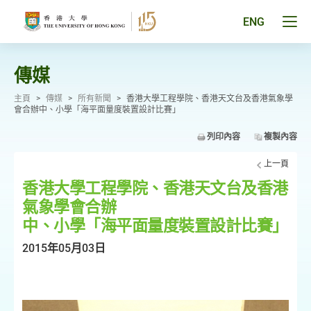
跳
至
Tog
ENG
主
men
要
pan
內
容
傳媒
主頁
>
傳媒
>
所有新聞
>
香港大學工程學院、香港天文台及香港氣象學
會合辦中、小學「海平面量度裝置設計比賽」
列印內容
複製內容
上一頁
香港大學工程學院、香港天文台及香港
氣象學會合辦
中、小學「海平面量度裝置設計比賽」
2015年05月03日