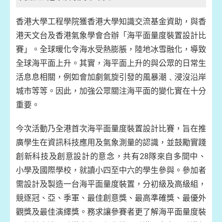
香港大學工程學院獲香港大學知識交流基金資助，與香
港天文台及香港氣象學會合辦「海平面量度裝置設計比
賽」。全球暖化令海水受熱膨脹，陸地冰雪融化，導致
全球海平面上升。其實，海平面上升的與公眾的日常生
活息息相關，例如會加劇氣旋引發的風暴潮﹑浸沒沿岸
城市等等。因此，加強公眾關注海平面的變化實在十分
重要。
今次活動乃全港首次海平面量度裝置設計比賽，旨在推
廣學生在資訊科技應用及氣象測量的認識，並鼓勵實踐
創新科技及創意設計的意念，共有28隊來自多間中、
小學及國際學校，就讀小四至中六的學生參與。參加者
需設計及製造一台海平面量度裝置，分初級及高級組，
競逐冠、亞、季軍、最佳創意獎、最高準確獎、最優外
觀獎及最佳演繹獎。
務求讓參賽者更了解海平面量度裝