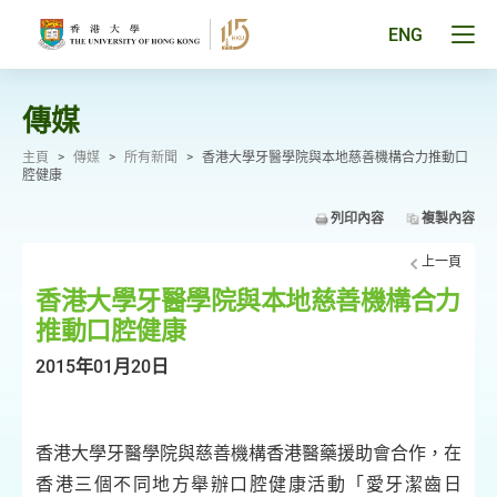
跳
至
Tog
ENG
主
men
要
pan
內
容
傳媒
主頁
>
傳媒
>
所有新聞
>
香港大學牙醫學院與本地慈善機構合力推動口
腔健康
列印內容
複製內容
上一頁
香港大學牙醫學院與本地慈善機構合力
推動口腔健康
2015年01月20日
香港大學牙醫學院與慈善機構香港醫藥援助會合作，在
香港三個不同地方舉辦口腔健康活動「愛牙潔齒日