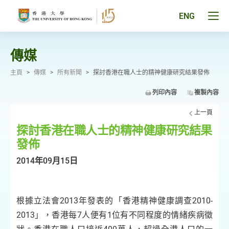
跳
至
Tog
ENG
主
men
要
pan
內
容
傳媒
主頁
>
傳媒
>
所有新聞
>
探討香港在職人士的精神健康研究結果發佈
列印內容
複製內容
上一頁
探討香港在職人士的精神健康研究結果
發佈
2014年09月15日
根據立法會2013年發表的「香港精神健康調查2010-
2013」，香港每7人便有1位有不同程度的情緒疾病徵