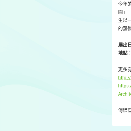
今年
園」（
生以
的藝
展出
地點
更多
http:
https
Archi
傳媒查