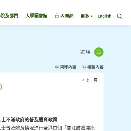
Toggl
學院及部門
大學圖書館
內聯網
更多 >
English
選項
列印內容
複製內容
上一頁
日）
人士不滿政府的普及體育政
策
人士普及體育情況進行全港首個「關注肢體殘疾