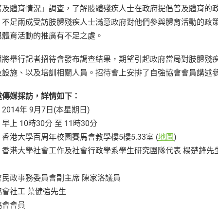
普及體育情況」調查，了解肢體殘疾人士在政府提倡普及體育的
，不足兩成受訪肢體殘疾人士滿意政府對他們參與體育活動的政策
與體育活動的推廣有不足之處。
組將舉行記者招待會發布調查結果，期望引起政府當局對肢體殘
及設施、以及培訓相關人員。招待會上安排了自強協會會員講述
邀傳媒採訪，詳情如下：
：
2014年 9月7日(本星期日)
：
早上 10時30分 至 11時30分
：
香港大學百周年校園賽馬會教學樓5樓5.33室 (
地圖
)
：
香港大學社會工作及社會行政學系學生研究團隊代表 楊楚鋒先
：
會民政事務委員會副主席 陳家洛議員
協會社工 葉健強先生
協會會員