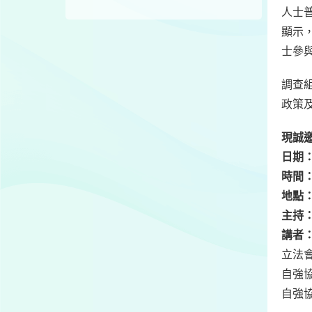
人士
顯示
士參
調查
政策
現誠
日期
時間
地點
主持
講者
立法
自強
自強