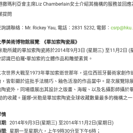
港撒瑪利亞會主席Liz Chamberlain女士介紹其機構的服務
媒提問
請聯絡︰Mr. Rickey Yau, 電話︰2831 5232, 電郵︰
csrp@hku.
大學美術博物館展覽
:
《畢加索陶瓷展》
米勒所藏的畢加索陶瓷將於2014年9月3日 (星期三) 至11月2
會認識巴伯羅•畢加索的立體作品和雕塑素質。
二次世界大戰至1973年畢加索逝世那年，這位西班牙藝術家創
力，皆彰顯於這批手法精巧、釉色活潑的作品當中。是次展覽除
的陶瓷外，同場還展出其設計之版畫、海報、以及名攝影師攝於
米勒的收藏。蓮娜•米勒是畢加索陶瓷全球收藏數量最多的機構之
詳情
日期
: 2014年9月3日(星期三) 至2014年11月2日(星期日)
時間
: 星期一至星期六，上午9時30分至下午6時；