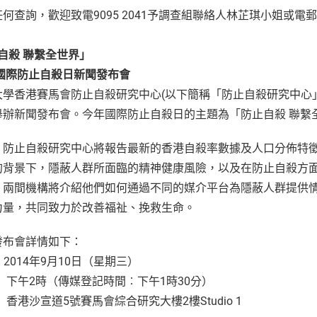
何查詢，歡迎致電9095 2041予調查組聯絡人林芷琪小姐或電
自殺 聯繫全世界
｣
國際防止自殺日新聞發布會
大學香港賽馬會防止自殺研究中心(以下簡稱「防止自殺研究中心」)
舉辦新聞發布會。今年國際防止自殺日的主題為「防止自殺 聯繫
，防止自殺研究中心將報告最新的香港自殺率數據及人口分佈特
的背景下，隱蔽人群所面臨的精神健康風險，以及在防止自殺方
」兩間機構將介紹他們如何通過不同的媒介平台為隱蔽人群提供
力量，共同致力於改善福祉、挽救生命。
發布會詳情如下：
2014年9月10日（星期三）
下午2時（傳媒登記時間︰下午1時30分）
香港沙宣道5號賽馬會綜合研究大樓2樓Studio 1