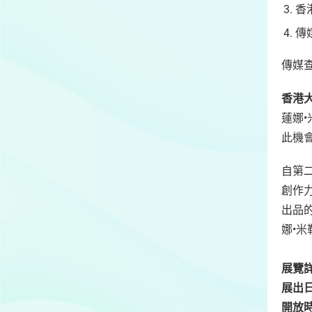
香
傳
傳媒查詢
香港
蓮娜•
此機
自第
創作
出品
娜•
展覽
展出
開放