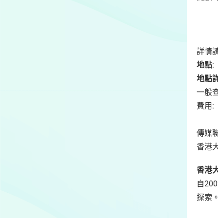
星期
大
詳情
地點
地點
一般查詢
費用:
傳
香港大
香港
自2
探索