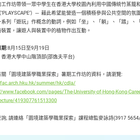
的工作坊帶領一眾中學生在香港大學校園內利用中國傳統竹蒸籠和植
’PLAYSCAPE’）─ 藉此希望能營造一個積極參與公共空間
一系列「遊玩」作概念的動詞，例如「坐」、「躺」、「踏」、
術裝置，讓遊人與裝置中的植物作出互動。
日期
:8月15日至9月19日
：香港大學中山階頂部(邵逸夫平台)
有關「園境建築學職業探索」暑期工作坊的資料，請瀏覽:
//fac.arch.hku.hk/summer/hk/cdla/
://www.facebook.com/pages/The-University-of-Hong-Kong-Caree
tecture/419307761513300
詢, 請連絡「園境建築學職業探索」課程總監麥詠詩(3917 5654/