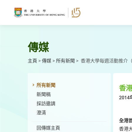
跳
至
主
要
內
容
傳媒
主頁
>
傳媒
>
所有新聞
>
香港大學每週活動推介（2
所有新聞
香港
新聞稿
2014
採訪邀請
澄清
全港
回傳媒主頁
香港