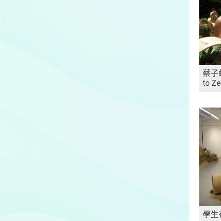
蔡子虹
to Z
學生