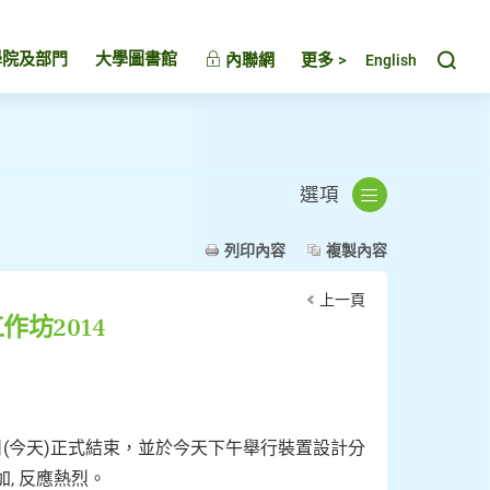
Toggl
學院及部門
大學圖書館
內聯網
更多 >
English
選項
列印內容
複製內容
上一頁
坊2014
日(今天)正式結束，並於今天下午舉行裝置設計分
, 反應熱烈。