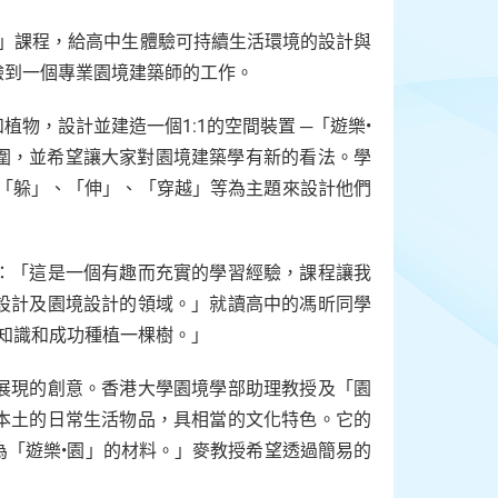
索」課程，給高中生體驗可持續生活環境的設計與
驗到一個專業園境建築師的工作。
物，設計並建造一個1:1的空間裝置 ─「遊樂•
間的氛圍，並希望讓大家對園境建築學有新的看法。學
、「躲」、「伸」、「穿越」等為主題來設計他們
：「這是一個有趣而充實的學習經驗，課程讓我
設計及園境設計的領域。」就讀高中的馮昕同學
的知識和成功種植一棵樹。」
展現的創意。香港大學園境學部助理教授及「園
本土的日常生活物品，具相當的文化特色。它的
為「遊樂•園」的材料。」麥教授希望透過簡易的