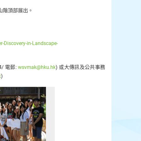
山階頂部展出。
r-Discovery-in-Landscape-
/ 電郵:
wsvmak@hku.hk
) 或大傳訊及公共事務
k
)