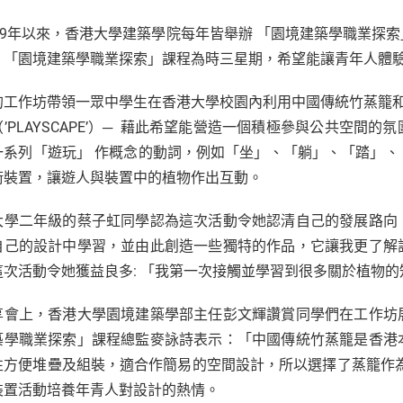
009年以來，香港大學建築學院每年皆舉辦 「園境建築學職業探
。「園境建築學職業探索」課程為時三星期，希望能讓青年人體
的工作坊帶領一眾中學生在香港大學校園內利用中國傳統竹蒸籠和植
’PLAYSCAPE’）─ 藉此希望能營造一個積極參與公共空
一系列「遊玩」 作概念的動詞，例如「坐」、「躺」、「踏」
術裝置，讓遊人與裝置中的植物作出互動。
大學二年級的蔡子虹同學認為這次活動令她認清自己的發展路向
自己的設計中學習，並由此創造一些獨特的作品，它讓我更了解
這次活動令她獲益良多: 「我第一次接觸並學習到很多關於植物
享會上，香港大學園境建築學部主任彭文輝讚賞同學們在工作坊
築學職業探索」課程總監麥詠詩表示：「中國傳統竹蒸籠是香港
性方便堆疊及組裝，適合作簡易的空間設計，所以選擇了蒸籠作
裝置活動培養年青人對設計的熱情。