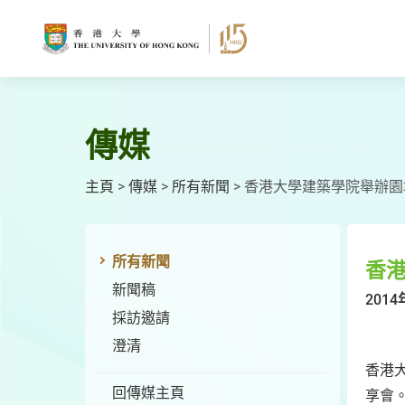
跳
至
主
要
內
容
傳媒
主頁
>
傳媒
>
所有新聞
>
香港大學建築學院舉辦園
所有新聞
香港
新聞稿
2014
採訪邀請
澄清
香港
回傳媒主頁
享會