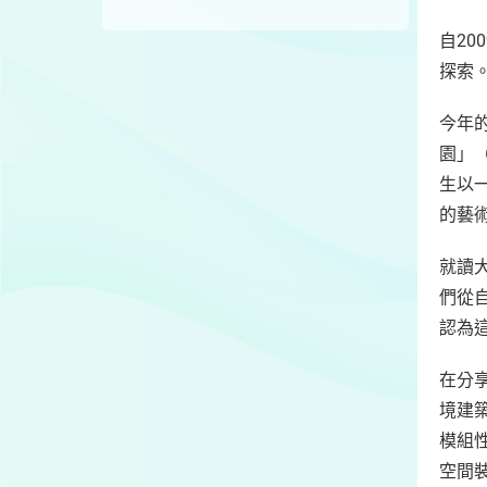
自2
探索
今年
園」（
生以
的藝
就讀
們從
認為
在分
境建
模組
空間