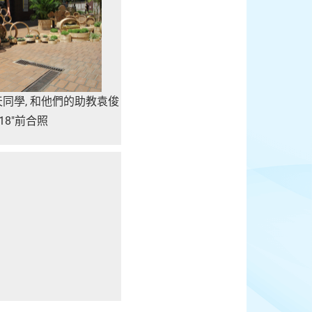
樂天同學, 和他們的助教袁俊
.618"前合照