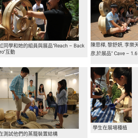
陳思樺, 黎舒妍, 李
同學和她的組員與展品"Reach – Back
ero"互動
彦,於展品" Cave – 1
學生在展場種植
在測試他們的蒸籠裝置結構