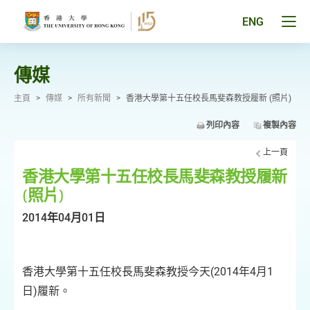
跳
至
Tog
ENG
主
men
要
pan
內
容
傳媒
主頁
>
傳媒
>
所有新聞
>
香港大學第十五任校長馬斐森教授履新 (照片)
列印內容
複製內容
上一頁
香港大學第十五任校長馬斐森教授履新
(照片)
2014年04月01日
香港大學第十五任校長馬斐森教授今天(2014年4月1
日)履新。