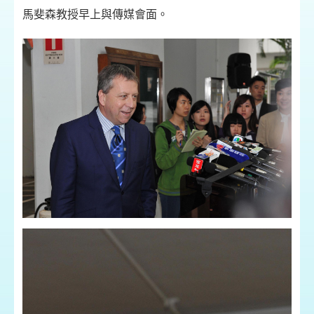
馬斐森教授早上與傳媒會面。