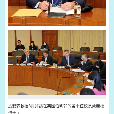
馬斐森教授3月拜訪在英國伯明翰的第十任校長黃麗松
博士。