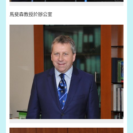
馬斐森教授於辦公室