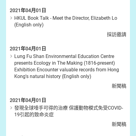
2021年04月01日
HKUL Book Talk - Meet the Director, Elizabeth Lo
(English only)
採訪邀請
2021年04月01日
Lung Fu Shan Environmental Education Centre
presents Ecology in The Making (1816-present)
Exhibition Encounter valuable records from Hong
Kong's natural history (English only)
新聞稿
2021年04月01日
發現全球唾手可得的治療 保護動物模式免受COVID-
19引起的致命炎症
新聞稿