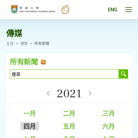
跳
至
Tog
ENG
主
men
要
pan
內
容
傳媒
主頁
>
傳媒
>
所有新聞
所有新聞
2021
一月
二月
三月
四月
五月
六月