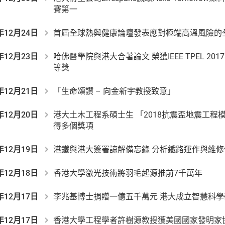
賽第一
年12月24日
首屆全球熱與健康論壇發表應對極端高溫風險的
年12月23日
哈佛醫學院與港大合著論文 榮獲IEEE TPEL 2
等獎
年12月21日
「生命頌讃 – 向金新宇教授致意」
年12月20日
港大土木工程系碩士生 「2018抗震盃地震工程
得多個獎項
年12月19日
港鐵與港大簽署諒解備忘錄 分析鐵路運作與維
年12月18日
香港大學激光技術將羽毛起源推前7千萬年
年12月17日
李兆基博士捐贈一億五千萬元 港大成立智慧科學
年12月17日
香港大學工程學者許樹源教授獲美國國家發明家