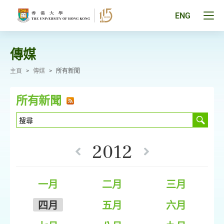
跳
至
Tog
ENG
主
men
要
pan
內
容
傳媒
主頁
>
傳媒
>
所有新聞
所有新聞
2012
一月
二月
三月
四月
五月
六月