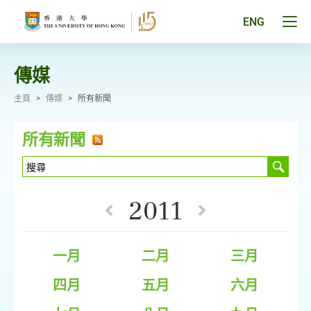
跳
至
Tog
ENG
主
men
要
pan
內
容
傳媒
主頁
>
傳媒
>
所有新聞
所有新聞
2011
一月
二月
三月
四月
五月
六月