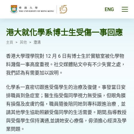
跳
至
Tog
ENG
主
men
要
pan
內
容
港大就化學系博士生受傷一事回應
主頁
>
其他
>
澄清
香港大學理學院對 12 月 6 日有博士生於實驗室被化學物
料濺傷一事高度重視。社交媒體貼文中有不少失實之處，
我們認為有需要加以說明。
化學系一直密切跟進受傷學生的治療及復健。事發當日安
排職員到急症室；醫生指受傷同學視力無受損，但眼角膜
有損傷及皮膚灼傷，職員隨後陪同她到專科跟進治療﹐並
請其他學生協助照顧受傷同學的生活需要。期間,指導教授
與受傷學生保持溝通,並請她安心療傷，毋須擔心經濟及學
業問題。