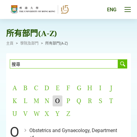
跳
至
Tog
ENG
主
men
要
pan
內
容
所有部門(A-Z)
主頁
>
學院及部門
>
所有部門(A-Z)
A
B
C
D
E
F
G
H
I
J
K
L
M
N
O
P
Q
R
S
T
U
V
W
X
Y
Z
O
Obstetrics and Gynaecology, Department