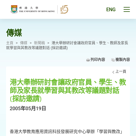
跳
至
Tog
ENG
主
men
要
pan
內
容
傳媒
主頁
>
傳媒
>
新聞稿
>
港大舉辦研討會讓政府官員、學生、教師及家長
就學習與其教改等議題對話 (採訪邀請)
列印內容
複製內容
上一頁
港大舉辦研討會讓政府官員、學生、教
師及家長就學習與其教改等議題對話
(採訪邀請)
2005年05月19日
香港大學教育應用資訊科技發展研究中心舉辦「學習與教改」