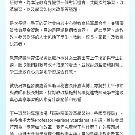
研討會，為本港教育界提供一個對話機會，共同探討學習、改
革學習、以及學習如何去改革等議題。
是次長達一整天的研討會由該中心與教育統籌局合辦，並獲優
質教育基金資助，目的是匯聚整個教育界，一起談學習、論教
改。參與對談的人士包括了學生、教師、校長、家長、及教育
決策者。
教育統籌局常任秘書長羅范椒芬女士將出席上午環節與學生對
談，聽取他們對教育改革措施的看法，並探討這些措施對幫助
學生達致真心真意地學習是否有效。
教統局課程發展處首席助理秘書長陳嘉琪博士亦將於上午環節
與教師和校長對談，探討教改措施對各項促進或阻礙學生達致
真心真意學習的因素有什麼關係和影響。
下午環節的專題演講「衝破障礙改革學習的一些國際經驗」，
由多倫多大學Professor Marlene Scardamalia主講。其後會舉
行題為「學習如何改革：我們究竟學了些什麼？」的專題討
論，由港大教育學院程介明教授主持，目的是帶出教育改革的