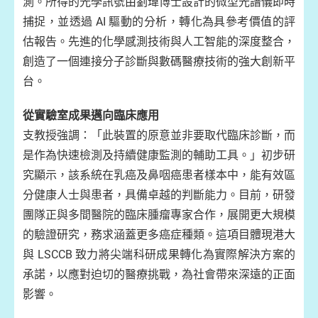
測。所得的光學訊號由劉瑋博士設計的微型光譜儀即時
捕捉，並透過 AI 驅動的分析，轉化為具參考價值的評
估報告。先進的化學感測技術與人工智能的深度整合，
創造了一個連接分子診斷與數碼醫療技術的強大創新平
台。
從實驗室成果邁向臨床應用
支教授強調：「此裝置的原意並非要取代臨床診斷，而
是作為快速檢測及持續健康監測的輔助工具。」初步研
究顯示，該系統在乳癌及鼻咽癌患者樣本中，能有效區
分健康人士與患者，具備卓越的判斷能力。目前，研發
團隊正與多間醫院的臨床腫瘤專家合作，展開更大規模
的驗證研究，務求涵蓋更多癌症種類。這項目體現港大
與 LSCCB 致力將尖端科研成果轉化為實際解決方案的
承諾，以應對迫切的醫療挑戰，為社會帶來深遠的正面
影響。