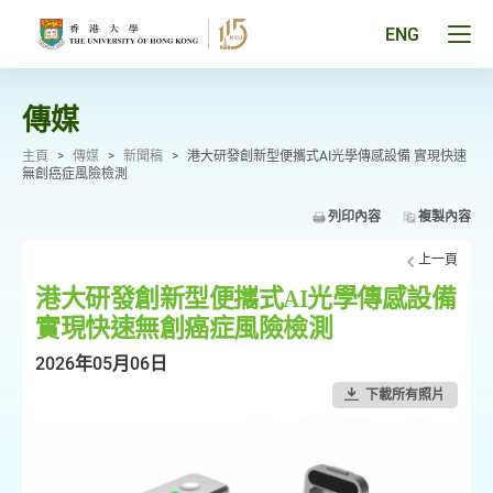
跳
至
Tog
ENG
主
men
要
pan
內
容
傳媒
主頁
>
傳媒
>
新聞稿
>
港大研發創新型便攜式AI光學傳感設備 實現快速
無創癌症風險檢測
列印內容
複製內容
上一頁
港大研發創新型便攜式AI光學傳感設備
實現快速無創癌症風險檢測
2026年05月06日
下載所有照片