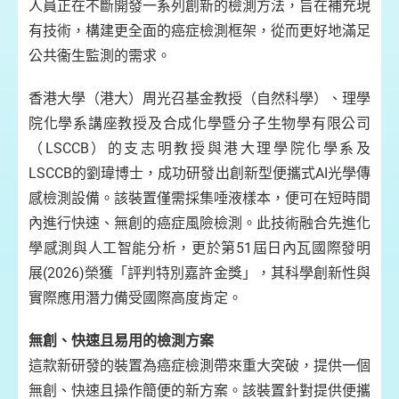
人員正在不斷開發一系列創新的檢測方法，旨在補充現
有技術，構建更全面的癌症檢測框架，從而更好地滿足
公共衞生監測的需求。
香港大學（港大）周光召基金教授（自然科學）、理學
院化學系講座教授及合成化學暨分子生物學有限公司
（LSCCB）的支志明教授與港大理學院化學系及
LSCCB的劉瑋博士，成功研發出創新型便攜式AI光學傳
感檢測設備。該裝置僅需採集唾液樣本，便可在短時間
內進行快速、無創的癌症風險檢測。此技術融合先進化
學感測與人工智能分析，更於第51屆日內瓦國際發明
展(2026)榮獲「評判特別嘉許金獎」，其科學創新性與
實際應用潛力備受國際高度肯定。
無創、快速且易用的檢測方案
這款新研發的裝置為癌症檢測帶來重大突破，提供一個
無創、快速且操作簡便的新方案。該裝置針對提供便攜