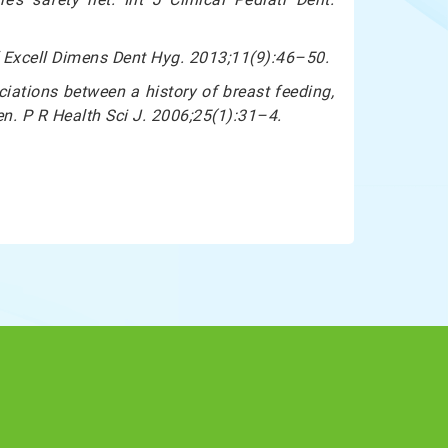
of Excell Dimens Dent Hyg. 2013;11(9):46–50.
iations between a history of breast feeding,
n. P R Health Sci J. 2006;25(1):31–4.