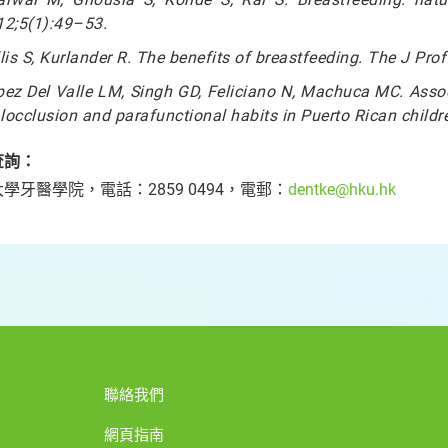
12;5(1):49–53.
lis S, Kurlander R. The benefits of breastfeeding. The J Pr
ez Del Valle LM, Singh GD, Feliciano N, Machuca MC. Assoc
occlusion and parafunctional habits in Puerto Rican childre
查詢：
學牙醫學院，電話：2859 0494，電郵：
dentke@hku.hk
聯絡我們
網頁指南