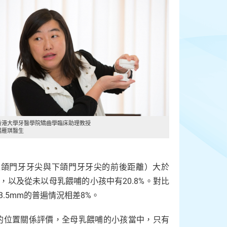
香港大學牙醫學院矯齒學臨床助理教授
楊雁琪醫生
（上頜門牙牙尖與下頜門牙牙尖的前後距離）大於
%，以及從未以母乳餵哺的小孩中有20.8%。對比
.5mm的普遍情況相差8%。
的位置關係評價，全母乳餵哺的小孩當中，只有