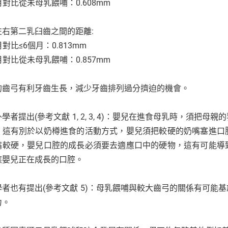
月對比從未母乳餵哺：0.608mm
左右第二乳臼齒之間的距離:
月對比≤6個月：0.813mm
月對比從未母乳餵哺：0.857mm
的齒弓有利牙齒生長，減少牙齒排列過分擠迫的機會。
學者提出(參考文獻 1, 2, 3, 4)：嬰兒在進食母乳時，須
。這有別於以奶樽進食的活動方式，嬰兒須把較硬的奶嘴塞進口
嘴較硬，嬰兒口腔的成長必須要去適應口中的硬物，這有可能導
應嬰兒正在成長的口腔。
學者也有提出(參考文獻 5)：母乳餵哺與較大齒弓的關係有可能
力。