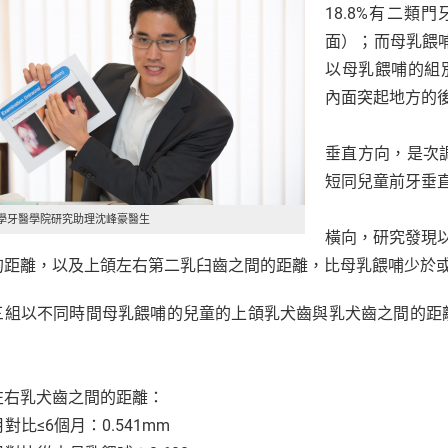
18.8%有二
面）；而母乳餵哺
以母乳餵哺的組別
內面突起地方的
垂直方向，是次
短同兒童前牙垂
學牙醫學院研究助理沈峰豪醫生
橫向，研究發現
的距離，以及上頜左右第二乳臼齒之間的距離，比母乳餵哺少於或
三組以不同時間母乳餵哺的兒童的上頜乳犬齒與乳犬齒之間的距
左右乳犬齒之間的距離：
月對比≤6個月：0.541mm