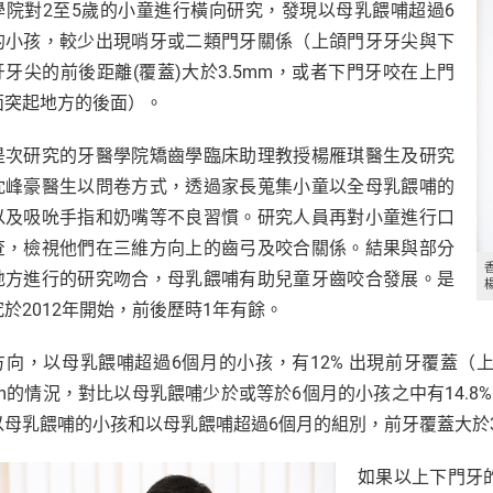
學院對2至5歲的小童進行橫向研究，發現以母乳餵哺超過6
的小孩，較少出現哨牙或二類門牙關係（上頜門牙牙尖與下
牙牙尖的前後距離(覆蓋)大於3.5mm，或者下門牙咬在上門
面突起地方的後面）。
是次研究的牙醫學院矯齒學臨床助理教授楊雁琪醫生及研究
沈峰豪醫生以問卷方式，透過家長蒐集小童以全母乳餵哺的
以及吸吮手指和奶嘴等不良習慣。研究人員再對小童進行口
查，檢視他們在三維方向上的齒弓及咬合關係。結果與部分
地方進行的研究吻合，母乳餵哺有助兒童牙齒咬合發展。是
於2012年開始，前後歷時1年有餘。
方向，以母乳餵哺超過6個月的小孩，有12% 出現前牙覆蓋
mm的情況，對比以母乳餵哺少於或等於6個月的小孩之中有14.8
以母乳餵哺的小孩和以母乳餵哺超過6個月的組別，前牙覆蓋大於3
如果以上下門牙