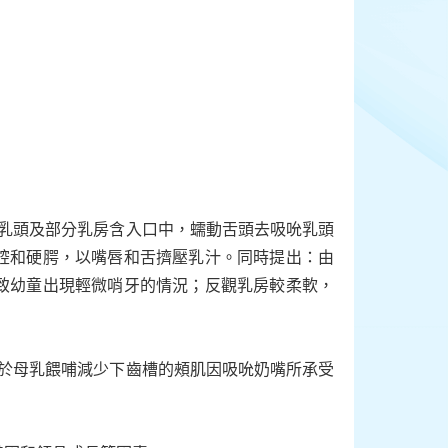
把母親的乳頭及部分乳房含入口中，蠕動舌頭去吸吮乳頭
腔和硬腭，以嘴唇和舌擠壓乳汁。同時提出：由
致幼童出現輕微哨牙的情況；反觀乳房較柔軟，
基於母乳餵哺減少下齒槽的頰肌因吸吮奶嘴所承受