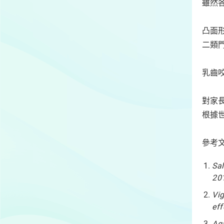
雖然
凸面
二類
乳齒
對家
根據
參考
Sa
20
Vig
eff
Aga