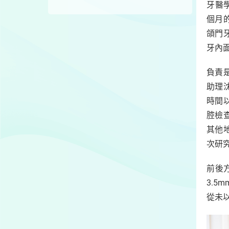
牙醫
個月
頜門
牙內
負責
助理
時間
腔檢
其他
次研究
前後
3.5
從未