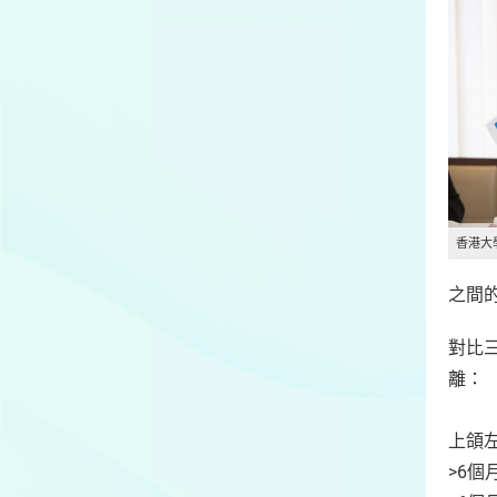
香港大
之間
對比
離：
上頜
>6個