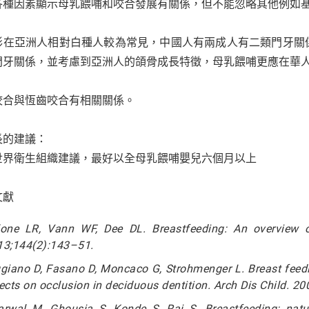
各種因素顯示母乳餵哺和咬合發展有關係，但不能忽略其他例如
形在亞洲人相對白種人較為常見，中國人有兩成人有二類門牙關
門牙關係，並考慮到亞洲人的頜骨成長特徵，母乳餵哺更應在華
咬合與恆齒咬合有相關關係。
長的建議：
世界衛生組織建議，最好以全母乳餵哺嬰兒六個月以上
文獻
lone LR, Vann WF, Dee DL. Breastfeeding: An overview o
13;144(2):143–51.
giano D, Fasano D, Moncaco G, Strohmenger L. Breast feedin
ects on occlusion in deciduous dentition. Arch Dis Child. 2
rwal M, Ghousia S, Konde S, Rai S. Breastfeeding: nature