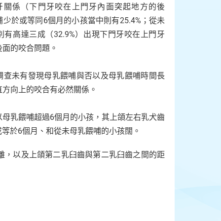
類門牙關係（下門牙咬在上門牙內面突起地方的後
少於或等同6個月的小孩當中則有25.4%；從未
有高達三成（32.9%）出現下門牙咬在上門牙
後面的咬合問題。
調查未有發現母乳餵哺與否以及母乳餵哺時間長
直方向上的咬合有必然關係。
以母乳餵哺超過6個月的小孩，其上頜左右乳犬齒
等於6個月、和從未母乳餵哺的小孩闊。
離，以及上頜第二乳臼齒與第二乳臼齒之間的距