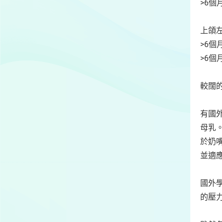
>6個
上頜
>6個
>6個
較闊
有國外
母乳
於奶
並適
國外
的壓