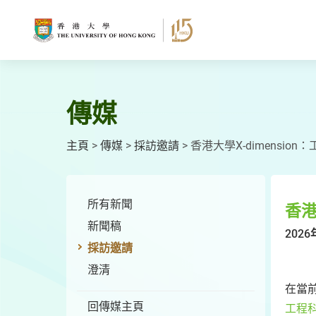
跳
至
主
要
內
容
傳媒
主頁
>
傳媒
>
採訪邀請
>
香港大學X-dimensio
所有新聞
香港
新聞稿
2026
採訪邀請
澄清
在當
回傳媒主頁
工程