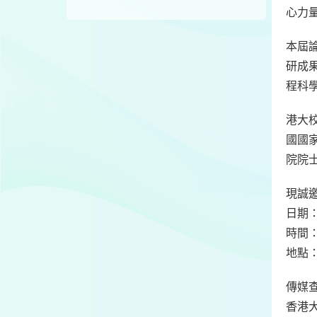
心力
本屆
研成
程科
港大校
國國
院院
現誠
日期：
時間：
地點
傳媒
香港