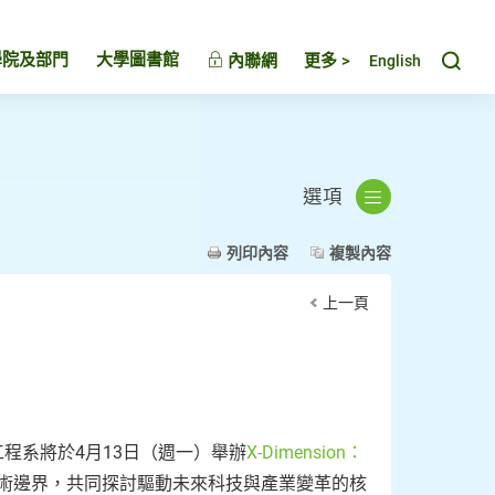
Toggl
學院及部門
大學圖書館
內聯網
更多 >
English
選項
列印內容
複製內容
上一頁
程系將於4月13日（週一）舉辦
X-Dimension：
術邊界，共同探討驅動未來科技與產業變革的核