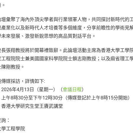
量。
論壇彙聚了海內外頂尖學者與行業領軍人物，共同探討新時代的
果產業化以及新時代人才培養等多個維度，分享前瞻性的學術見
學未來發展、激發新銳思想的高品質對話平台。
長張翔教授將於開幕禮致辭。此論壇活動主席為香港大學工學院院長 Da
家工程院院士兼美國國家科學院院士鎖志剛教授；以及麻省理工
士陳剛教授。
邀傳媒採訪，詳情如下:
2026年4月13日（星期一）（
會議日程
）
上午8時30分至下午12時30分（傳媒登記於上午8時15分開始）
：香港大學研究生堂王賡武講堂
查詢：
大學工程學院